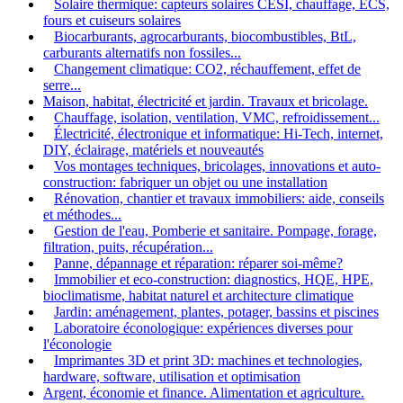
Solaire thermique: capteurs solaires CESI, chauffage, ECS,
fours et cuiseurs solaires
Biocarburants, agrocarburants, biocombustibles, BtL,
carburants alternatifs non fossiles...
Changement climatique: CO2, réchauffement, effet de
serre...
Maison, habitat, électricité et jardin. Travaux et bricolage.
Chauffage, isolation, ventilation, VMC, refroidissement...
Électricité, électronique et informatique: Hi-Tech, internet,
DIY, éclairage, matériels et nouveautés
Vos montages techniques, bricolages, innovations et auto-
construction: fabriquer un objet ou une installation
Rénovation, chantier et travaux immobiliers: aide, conseils
et méthodes...
Gestion de l'eau, Pomberie et sanitaire. Pompage, forage,
filtration, puits, récupération...
Panne, dépannage et réparation: réparer soi-même?
Immobilier et eco-construction: diagnostics, HQE, HPE,
bioclimatisme, habitat naturel et architecture climatique
Jardin: aménagement, plantes, potager, bassins et piscines
Laboratoire éconologique: expériences diverses pour
l'éconologie
Imprimantes 3D et print 3D: machines et technologies,
hardware, software, utilisation et optimisation
Argent, économie et finance. Alimentation et agriculture.