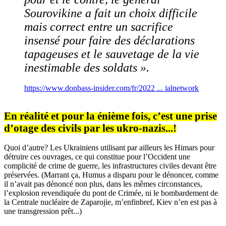
Sourovikine a fait un choix difficile
mais correct entre un sacrifice
insensé pour faire des déclarations
tapageuses et le sauvetage de la vie
inestimable des soldats ».
https://www.donbass-insider.com/fr/2022 ... ialnetwork
En réalité et pour la énième fois, c’est une prise
d’otage des civils par les ukro-nazis...!
Quoi d’autre? Les Ukrainiens utilisant par ailleurs les Himars pour
détruire ces ouvrages, ce qui constitue pour l’Occident une
complicité de crime de guerre, les infrastructures civiles devant être
préservées. (Marrant ça, Humus a disparu pour le dénoncer, comme
il n’avait pas dénoncé non plus, dans les mêmes circonstances,
l’explosion revendiquée du pont de Crimée, ni le bombardement de
la Centrale nucléaire de Zaparojie, m’enfinbref, Kiev n’en est pas à
une transgression prêt...)