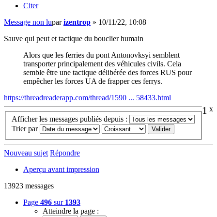
Citer
Message non lu
par
izentrop
»
10/11/22, 10:08
Sauve qui peut et tactique du bouclier humain
Alors que les ferries du pont Antonovksyi semblent
transporter principalement des véhicules civils. Cela
semble être une tactique délibérée des forces RUS pour
empêcher les forces UA de frapper ces ferrys.
https://threadreaderapp.com/thread/1590 ... 58433.html
1
x
Afficher les messages publiés depuis :
Trier par
Nouveau sujet
Répondre
Aperçu avant impression
13923 messages
Page
496
sur
1393
Atteindre la page :