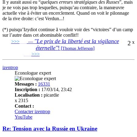
Il y aurait aussi eu “
quelques erreurs stratégiques des Russes
”, mais
je ne vois pas trop lesquelles, puisqu’au contraire, la manœuvre
actuelle vise à éviter un encerclement. Quand on voit le pilonnage
de la rive droite: c’est Verdun...!
(*) puisqu’Izydiot continue ã vouloir voir des “victoires” d’un camp
sur l’autre dans cet abominable conflit!!
"Le prix de la liberté est la vigilance
>>>
___
—
2
x
éternelle"
!
[
]
Thomas Jefferson
___
>>>
______________________________
izentrop
Econologue expert
Messages :
16331
Inscription :
17/03/14, 23:42
Localisation :
picardie
x 2315
Contact :
Contacter izentrop
YouTube
Re: Tension avec la Russie en Ukraine