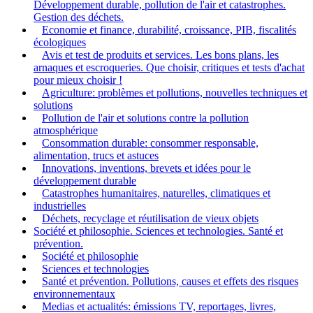
Développement durable, pollution de l'air et catastrophes.
Gestion des déchets.
Economie et finance, durabilité, croissance, PIB, fiscalités
écologiques
Avis et test de produits et services. Les bons plans, les
arnaques et escroqueries. Que choisir, critiques et tests d'achat
pour mieux choisir !
Agriculture: problèmes et pollutions, nouvelles techniques et
solutions
Pollution de l'air et solutions contre la pollution
atmosphérique
Consommation durable: consommer responsable,
alimentation, trucs et astuces
Innovations, inventions, brevets et idées pour le
développement durable
Catastrophes humanitaires, naturelles, climatiques et
industrielles
Déchets, recyclage et réutilisation de vieux objets
Société et philosophie. Sciences et technologies. Santé et
prévention.
Société et philosophie
Sciences et technologies
Santé et prévention. Pollutions, causes et effets des risques
environnementaux
Medias et actualités: émissions TV, reportages, livres,