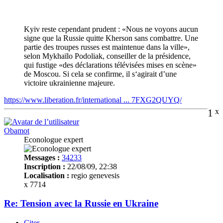
Kyiv reste cependant prudent : «Nous ne voyons aucun
signe que la Russie quitte Kherson sans combattre. Une
partie des troupes russes est maintenue dans la ville»,
selon Mykhaïlo Podoliak, conseiller de la présidence,
qui fustige «des déclarations télévisées mises en scène»
de Moscou. Si cela se confirme, il s‘agirait d’une
victoire ukrainienne majeure.
https://www.liberation.fr/international ... 7FXG2QUYQ/
1
x
Obamot
Econologue expert
Messages :
34233
Inscription :
22/08/09, 22:38
Localisation :
regio genevesis
x 7714
Re: Tension avec la Russie en Ukraine
Citer