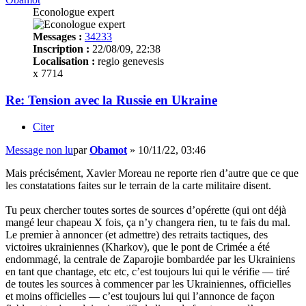
Econologue expert
Messages :
34233
Inscription :
22/08/09, 22:38
Localisation :
regio genevesis
x 7714
Re: Tension avec la Russie en Ukraine
Citer
Message non lu
par
Obamot
»
10/11/22, 03:46
Mais précisément, Xavier Moreau ne reporte rien d’autre que ce que
les constatations faites sur le terrain de la carte militaire disent.
Tu peux chercher toutes sortes de sources d’opérette (qui ont déjà
mangé leur chapeau X fois, ça n’y changera rien, tu te fais du mal.
Le premier à annoncer (et admettre) des retraits tactiques, des
victoires ukrainiennes (Kharkov), que le pont de Crimée a été
endommagé, la centrale de Zaparojie bombardée par les Ukrainiens
en tant que chantage, etc etc, c’est toujours lui qui le vérifie — tiré
de toutes les sources à commencer par les Ukrainiennes, officielles
et moins officielles — c’est toujours lui qui l’annonce de façon