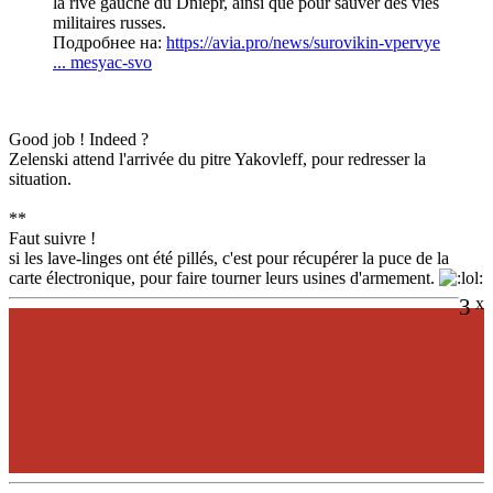
la rive gauche du Dniepr, ainsi que pour sauver des vies
militaires russes.
Подробнее на:
https://avia.pro/news/surovikin-vpervye
... mesyac-svo
Good job ! Indeed ?
Zelenski attend l'arrivée du pitre Yakovleff, pour redresser la
situation.
**
Faut suivre !
si les lave-linges ont été pillés, c'est pour récupérer la puce de la
carte électronique, pour faire tourner leurs usines d'armement.
3
x