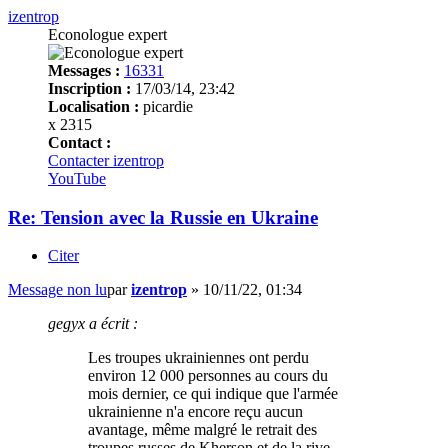
izentrop
Econologue expert
Messages :
16331
Inscription :
17/03/14, 23:42
Localisation :
picardie
x 2315
Contact :
Contacter izentrop
YouTube
Re: Tension avec la Russie en Ukraine
Citer
Message non lu
par
izentrop
»
10/11/22, 01:34
gegyx a écrit :
Les troupes ukrainiennes ont perdu
environ 12 000 personnes au cours du
mois dernier, ce qui indique que l'armée
ukrainienne n'a encore reçu aucun
avantage, même malgré le retrait des
troupes russes de Kherson et de la rive