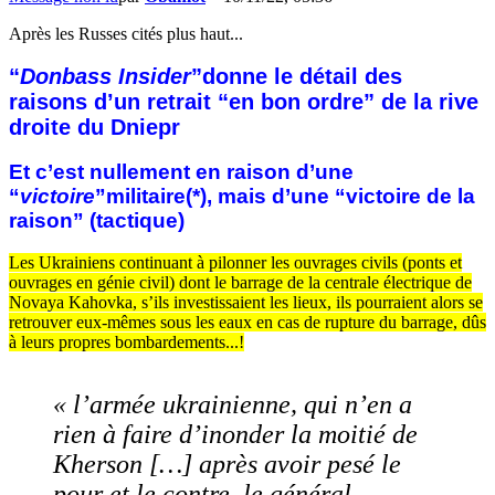
Après les Russes cités plus haut...
“
Donbass Insider
”donne le détail des
raisons d’un retrait “en bon ordre” de la rive
droite du Dniepr
Et c’est nullement en raison d’une
“
victoire
”militaire(*), mais d’une “victoire de la
raison” (tactique)
Les Ukrainiens continuant à pilonner les ouvrages civils (ponts et
ouvrages en génie civil) dont le barrage de la centrale électrique de
Novaya Kahovka, s’ils investissaient les lieux, ils pourraient alors se
retrouver eux-mêmes sous les eaux en cas de rupture du barrage, dûs
à leurs propres bombardements...!
« l’armée ukrainienne, qui n’en a
rien à faire d’inonder la moitié de
Kherson […] après avoir pesé le
pour et le contre, le général