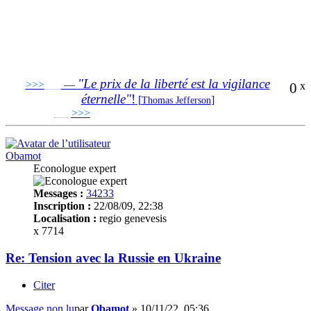
"Le prix de la liberté est la vigilance
>>>
___
—
0
x
éternelle"
!
[
]
Thomas Jefferson
___
>>>
______________________________
Obamot
Econologue expert
Messages :
34233
Inscription :
22/08/09, 22:38
Localisation :
regio genevesis
x 7714
Re: Tension avec la Russie en Ukraine
Citer
Message non lu
par
Obamot
»
10/11/22, 05:36