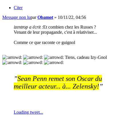
Citer
Message non lu
par
Obamot
»
10/11/22, 04:56
izentrop a écrit :
Et combien chez les Russes ?
Venant de leur propagande, c'est à relativiser...
Comme ce que raconte ce guignol
Tiens, cadeau Izy-Gnol
”
Sean Penn remet son Oscar du
meilleur acteur... à... Zelensky!
”