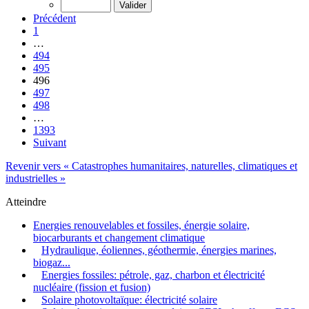
Précédent
1
…
494
495
496
497
498
…
1393
Suivant
Revenir vers « Catastrophes humanitaires, naturelles, climatiques et
industrielles »
Atteindre
Energies renouvelables et fossiles, énergie solaire,
biocarburants et changement climatique
Hydraulique, éoliennes, géothermie, énergies marines,
biogaz...
Energies fossiles: pétrole, gaz, charbon et électricité
nucléaire (fission et fusion)
Solaire photovoltaïque: électricité solaire