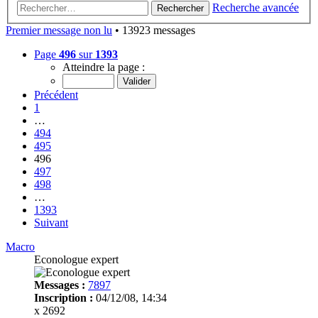
Recherche avancée
Rechercher
Premier message non lu
• 13923 messages
Page
496
sur
1393
Atteindre la page :
Précédent
1
…
494
495
496
497
498
…
1393
Suivant
Macro
Econologue expert
Messages :
7897
Inscription :
04/12/08, 14:34
x 2692