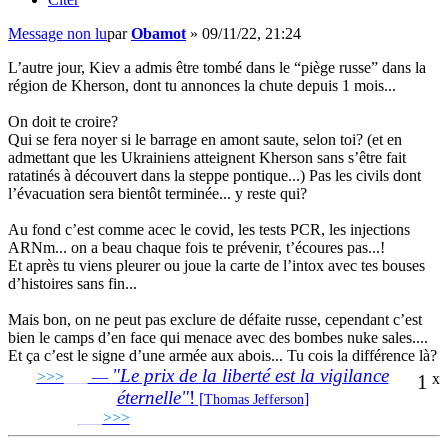
Message non lu
par
Obamot
»
09/11/22, 21:24
L’autre jour, Kiev a admis être tombé dans le “piège russe” dans la
région de Kherson, dont tu annonces la chute depuis 1 mois...
On doit te croire?
Qui se fera noyer si le barrage en amont saute, selon toi? (et en
admettant que les Ukrainiens atteignent Kherson sans s’être fait
ratatinés à découvert dans la steppe pontique...) Pas les civils dont
l’évacuation sera bientôt terminée... y reste qui?
Au fond c’est comme acec le covid, les tests PCR, les injections
ARNm... on a beau chaque fois te prévenir, t’écoures pas...!
Et après tu viens pleurer ou joue la carte de l’intox avec tes bouses
d’histoires sans fin...
Mais bon, on ne peut pas exclure de défaite russe, cependant c’est
bien le camps d’en face qui menace avec des bombes nuke sales....
Et ça c’est le signe d’une armée aux abois... Tu cois la différence là?
"Le prix de la liberté est la vigilance
>>>
___
—
1
x
éternelle"
!
[
]
Thomas Jefferson
___
>>>
______________________________