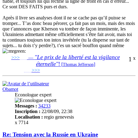
fiable, et toujours lui qui rectifie la ligne de front en cas d’erreur...
Ce sont DES FAITS purs et durs.
Après il livre ses analyses dont il ne se cache pas qu’il puisse se
tromper... T’as donc beau pérorer, ça fait pas un mois, mais des mois
que t’annonces que Kherson va tomber de façon imminente, les
Ukrainiens admettant même officiellement s’être fait avoir, mais toi
tu continues toujours ton intox invétérée (tu la disperse sur tant de
sujets... tu dois t’y perdre?), t’es un sacré bouffon quand même
"Le prix de la liberté est la vigilance
>>>
___
—
1
x
éternelle"
!
[
]
Thomas Jefferson
___
>>>
______________________________
Obamot
Econologue expert
Messages :
34233
Inscription :
22/08/09, 22:38
Localisation :
regio genevesis
x 7714
Re: Tension avec la Russie en Ukraine