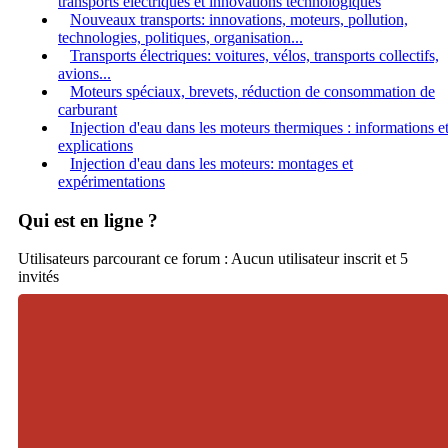
transports électriques et innovations technologiques
Nouveaux transports: innovations, moteurs, pollution,
technologies, politiques, organisation...
Transports électriques: voitures, vélos, transports collectifs,
avions...
Moteurs spéciaux, brevets, réduction de consommation de
carburant
Injection d'eau dans les moteurs thermiques : informations e
explications
Injection d'eau dans les moteurs: montages et
expérimentations
Qui est en ligne ?
Utilisateurs parcourant ce forum : Aucun utilisateur inscrit et 5
invités