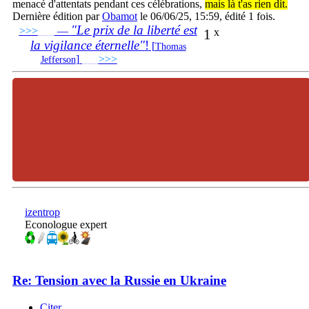
menacé d'attentats pendant ces célébrations,
mais là t'as rien dit.
Dernière édition par
Obamot
le 06/06/25, 15:59, édité 1 fois.
"Le prix de la liberté est
>>>
___
—
1
x
la vigilance éternelle"
!
[
Thomas
]
___
>>>
______________________________
Jefferson
izentrop
Econologue expert
Re: Tension avec la Russie en Ukraine
Citer