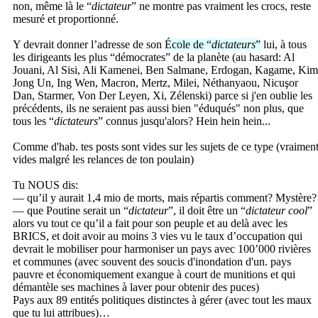
non, même là le “
dictateur
” ne montre pas vraiment les crocs, reste
mesuré et proportionné.
Y devrait donner l’adresse de son
École de “
dictateurs
”
lui, à tous
les dirigeants les plus “démocrates” de la planète (au hasard: Al
Jouani, Al Sisi, Ali Kamenei, Ben Salmane, Erdogan, Kagame, Kim
Jong Un, Ing Wen, Macron, Mertz, Milei, Néthanyaou, Nicuşor
Dan, Starmer, Von Der Leyen, Xi, Zélenski) parce si j'en oublie les
précédents, ils ne seraient pas aussi bien "éduqués" non plus, que
tous les “
dictateurs
” connus jusqu'alors? Hein hein hein...
Comme d'hab. tes posts sont vides sur les sujets de ce type (vraimen
vides malgré les relances de ton poulain)
Tu NOUS dis:
— qu’il y aurait 1,4 mio de morts, mais répartis comment? Mystère?
— que Poutine serait un “
dictateur
”, il doit être un “
dictateur
cool
”
alors vu tout ce qu’il a fait pour son peuple et au delà avec les
BRICS, et doit avoir au moins 3 vies vu le taux d’occupation qui
devrait le mobiliser pour harmoniser un pays avec 100’000 rivières
et communes (avec souvent des soucis d'inondation d'un. pays
pauvre et économiquement exangue à court de munitions et qui
démantèle ses machines à laver pour obtenir des puces)
Pays aux 89 entités politiques distinctes à gérer (avec tout les maux
que tu lui attribues)…