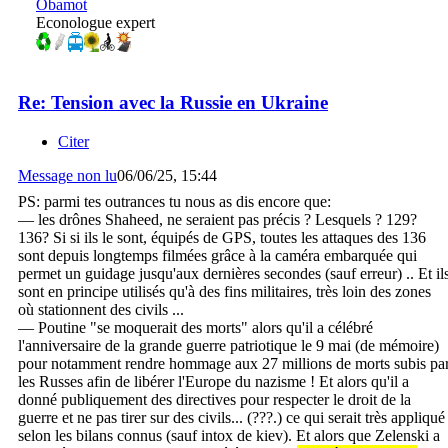
Obamot
Econologue expert
Re: Tension avec la Russie en Ukraine
Citer
Message non lu
06/06/25, 15:44
PS: parmi tes outrances tu nous as dis encore que:
— les drônes Shaheed, ne seraient pas précis ? Lesquels ? 129?
136? Si si ils le sont, équipés de GPS, toutes les attaques des 136
sont depuis longtemps filmées grâce à la caméra embarquée qui
permet un guidage jusqu'aux dernières secondes (sauf erreur) .. Et il
sont en principe utilisés qu'à des fins militaires, très loin des zones
où stationnent des civils ...
— Poutine "se moquerait des morts" alors qu'il a célébré
l'anniversaire de la grande guerre patriotique le 9 mai (de mémoire)
pour notamment rendre hommage aux 27 millions de morts subis pa
les Russes afin de libérer l'Europe du nazisme ! Et alors qu'il a
donné publiquement des directives pour respecter le droit de la
guerre et ne pas tirer sur des civils... (???.)​ ce qui serait très appliqué
selon les bilans connus (sauf intox de kiev). Et alors que Zelenski a