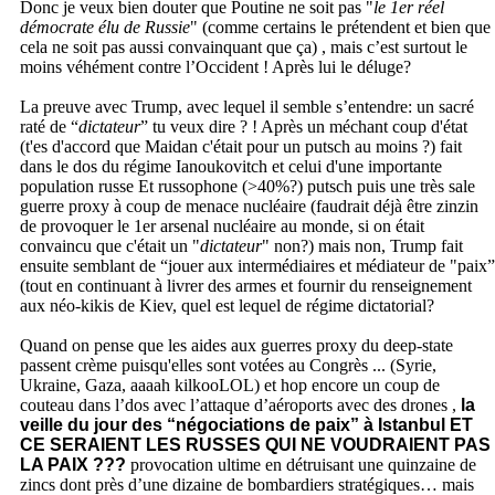
Donc je veux bien douter que Poutine ne soit pas "
le 1er réel
démocrate élu de Russie
" (comme certains le prétendent et bien que
cela ne soit pas aussi convainquant que ça) , mais c’est surtout le
moins véhément contre l’Occident ! Après lui le déluge?
La preuve avec Trump, avec lequel il semble s’entendre: un sacré
raté de “
dictateur
” tu veux dire ? ! Après un méchant coup d'état
(t'es d'accord que Maidan c'était pour un putsch au moins ?) fait
dans le dos du régime Ianoukovitch et celui d'une importante
population russe Et russophone (>40%?) putsch puis une très sale
guerre proxy à coup de menace nucléaire (faudrait déjà être zinzin
de provoquer le 1er arsenal nucléaire au monde, si on était
convaincu que c'était un "
dictateur
" non?) mais non, Trump fait
ensuite semblant de “jouer aux intermédiaires et médiateur de "paix”
(tout en continuant à livrer des armes et fournir du renseignement
aux néo-kikis de Kiev, quel est lequel de régime dictatorial?
Quand on pense que les aides aux guerres proxy du deep-state
passent crème puisqu'elles sont votées au Congrès ... (Syrie,
Ukraine, Gaza, aaaah kilkooLOL) et hop encore un coup de
couteau dans l’dos avec l’attaque d’aéroports avec des drones ,
la
veille du jour des “négociations de paix” à Istanbul ET
CE SERAIENT LES RUSSES QUI NE VOUDRAIENT PAS
LA PAIX ???
provocation ultime en détruisant une quinzaine de
zincs dont près d’une dizaine de bombardiers stratégiques… mais