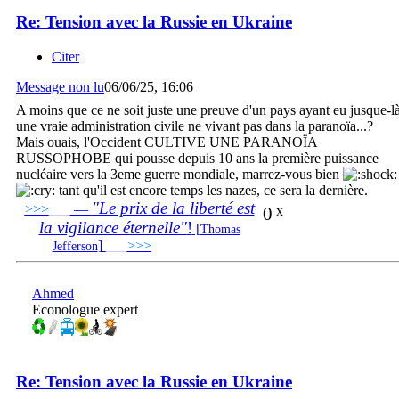
Re: Tension avec la Russie en Ukraine
Citer
Message non lu
06/06/25, 16:06
A moins que ce ne soit juste une preuve d'un pays ayant eu jusque-l
une vraie administration civile ne vivant pas dans la paranoïa...?
Mais ouais, l'Occident CULTIVE UNE PARANOÏA
RUSSOPHOBE qui pousse depuis 10 ans la première puissance
nucléaire vers la 3eme guerre mondiale, marrez-vous bien
tant qu'il est encore temps les nazes, ce sera la dernière.
"Le prix de la liberté est
>>>
___
—
0
x
la vigilance éternelle"
!
[
Thomas
]
___
>>>
______________________________
Jefferson
Ahmed
Econologue expert
Re: Tension avec la Russie en Ukraine