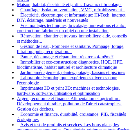
Maison, habitat, électricité et jardin. Travaux et bricolage.
Chauffage, isolation, ventilation, VMC, refroidissement...
Électricité, électronique et informatique: Hi-Tech, internet,
DIY, éclairage, matériels et nouveautés
Vos montages techniques, bricolages, innovations et auto-
construction: fabriquer un objet ou une installation
Rénovation, chantier et travaux immobiliers: aide, conseils
et méthodes...
Gestion de l'eau, Pomberie et sanitaire. Pompage, forage,
filtration, puits, récupération...
Panne, dépannage et réparation: réparer soi-même?
Immobilier et eco-construction: diagnostics, HQE, HPE,
bioclimatisme, habitat naturel et architecture climatique
Jardin: aménagement, plantes, potager, bassins et piscines
Laboratoire éconologique: expériences diverses pour
l'éconologie
Imprimantes 3D et print 3D: machines et technologies,
hardware, software, utilisation et optimisation
Argent, économie et finance. Alimentation et agriculture.
Développement durable, pollution de l'air et catastrophes.
Gestion des déchets.
Economie et finance, durabilité, croissance, PIB, fiscalités
écologiques
Avis et test de produits et services. Les bons plans, les
arnaques et escroqueries. Que choisir, critiques et tests d'achat