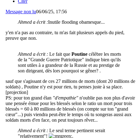
Citer
Message non lu
06/06/25, 17:56
Ahmed a écrit :
Inutile flooding obamesque...
y'en n'a pas au contraire, tu m'as fait plusieurs appels du pied,
preuve que non.
Ahmed a écrit :
Le fait que
Poutine
célèbre les morts
de la "Grande Guerre Patriotique" indique bien qu'ils
sont utiles à a grandeur de la Russie et au prestige de
son dirigeant, dès lors pourquoi se gêner? .
sauf que s'agissant de ces 27 millions de morts (dont 20 millions de
soldats) , Poutine n'y est pour rien, tu penses juste à sa place.
[projection]
PS: pour ton grand élan
"d'empathie"
n'oublie pas non plus d'avoir
une pensée émue pour les blessés selon le ratio un mort pour trois
blessés = 60 à 80 millions de blessés (on compte sur ton "grand
cœur"...) puis viendra peut-être le temps où tu songeras aussi aux
soldats morts d'en face, on peut toujours rêver...
Ahmed a écrit :
Le seul terme pertinent serait
"relativement"!
.