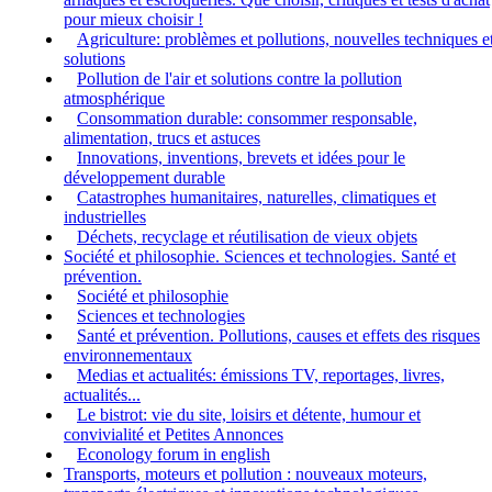
pour mieux choisir !
Agriculture: problèmes et pollutions, nouvelles techniques e
solutions
Pollution de l'air et solutions contre la pollution
atmosphérique
Consommation durable: consommer responsable,
alimentation, trucs et astuces
Innovations, inventions, brevets et idées pour le
développement durable
Catastrophes humanitaires, naturelles, climatiques et
industrielles
Déchets, recyclage et réutilisation de vieux objets
Société et philosophie. Sciences et technologies. Santé et
prévention.
Société et philosophie
Sciences et technologies
Santé et prévention. Pollutions, causes et effets des risques
environnementaux
Medias et actualités: émissions TV, reportages, livres,
actualités...
Le bistrot: vie du site, loisirs et détente, humour et
convivialité et Petites Annonces
Econology forum in english
Transports, moteurs et pollution : nouveaux moteurs,