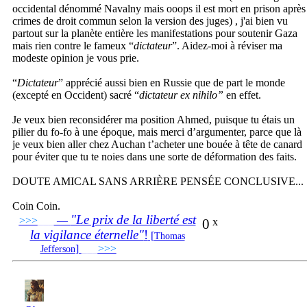
occidental dénommé Navalny mais ooops il est mort en prison après
crimes de droit commun selon la version des juges) , j'ai bien vu
partout sur la planète entière les manifestations pour soutenir Gaza
mais rien contre le fameux “
dictateur
”. Aidez-moi à réviser ma
modeste opinion je vous prie.
“
Dictateur
” apprécié aussi bien en Russie que de part le monde
(excepté en Occident) sacré “
dictateur ex nihilo”
en effet.
Je veux bien reconsidérer ma position Ahmed, puisque tu étais un
pilier du fo-fo à une époque, mais merci d’argumenter, parce que là
je veux bien aller chez Auchan t’acheter une bouée à tête de canard
pour éviter que tu te noies dans une sorte de déformation des faits.
DOUTE AMICAL SANS ARRIÈRE PENSÉE CONCLUSIVE...
Coin Coin.
"Le prix de la liberté est
>>>
___
—
0
x
la vigilance éternelle"
!
[
Thomas
]
___
>>>
______________________________
Jefferson