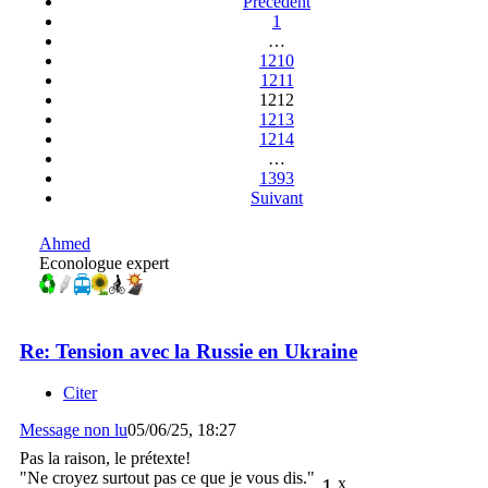
Précédent
1
…
1210
1211
1212
1213
1214
…
1393
Suivant
Ahmed
Econologue expert
Re: Tension avec la Russie en Ukraine
Citer
Message non lu
05/06/25, 18:27
Pas la raison, le prétexte!
"Ne croyez surtout pas ce que je vous dis."
1
x