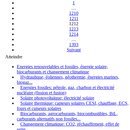
1
…
1210
1211
1212
1213
1214
…
1393
Suivant
Atteindre
Energies renouvelables et fossiles, énergie solaire,
biocarburants et changement climatique
Hydraulique, éoliennes, géothermie, énergies marines,
biogaz...
Energies fossiles: pétrole, gaz, charbon et électricité
nucléaire (fission et fusion)
Solaire photovoltaïque: électricité solaire
Solaire thermique: capteurs solaires CESI, chauffage, ECS,
fours et cuiseurs solaires
Biocarburants, agrocarburants, biocombustibles, BtL,
carburants alternatifs non fossiles...
Changement climatique: CO2, réchauffement, effet de
serre...