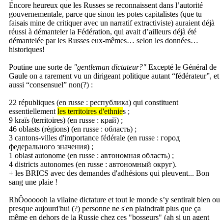
Encore heureux que les Russes se reconnaissent dans l’autorité
gouvernementale, parce que sinon tes potes capitalistes (que tu
faisais mine de critiquer avec un narratif extractiviste) auraient déjà
réussi à démanteler la Fédération, qui avait d’ailleurs déjà été
démantelée par les Russes eux-mêmes… selon les données…
historiques!
Poutine une sorte de
"gentleman dictateur?"
Excepté le Général de
Gaule on a rarement vu un dirigeant politique autant “fédérateur”, et
aussi “consensuel” non(?) :
22 républiques (en russe : республика) qui constituent
essentiellement
les territoires d'ethnie
s ;
9 kraïs (territoires) (en russe : край) ;
46 oblasts (régions) (en russe : область) ;
3 cantons-villes d'importance fédérale (en russe : город
федерального значения) ;
1 oblast autonome (en russe : автономная область) ;
4 districts autonomes (en russe : автономный округ).
+ les BRICS avec des demandes d'adhésions qui pleuvent... Bon
sang une plaie !
RhÔoooooh la vilaine dictature et tout le monde s’y sentirait bien ou
presque aujourd'hui (?) personne ne s'en plaindrait plus que ça
même en dehors de la Russie chez ces "bosseurs" (ah si un agent