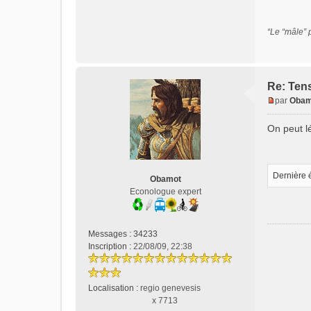
n
o
n
“Le “mâle” 
l
u
Re: Tens
par
Obam
M
e
On peut l
s
s
a
g
Dernière 
Obamot
e
Econologue expert
n
o
n
Messages :
34233
l
Inscription :
22/08/09, 22:38
u
Localisation :
regio genevesis
x 7713