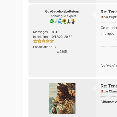
GuyGadeboisLeRetour
Re: Tens
Econologue expert
par
GuyG
M
e
Ce qui est
s
Messages :
18816
impliquer 
s
Inscription :
10/12/20, 20:52
a
g
Localisation :
04
e
x 5805
n
o
n
“Le “mâle” 
l
u
Re: Tens
par
Obam
M
e
Diffamati
s
s
a