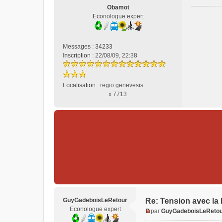
g
Obamot
e
Econologue expert
n
o
n
Messages :
34233
l
Inscription :
22/08/09, 22:38
u
Localisation :
regio genevesis
x 7713
GuyGadeboisLeRetour
Re: Tension avec la
Econologue expert
par
GuyGadeboisLeReto
M