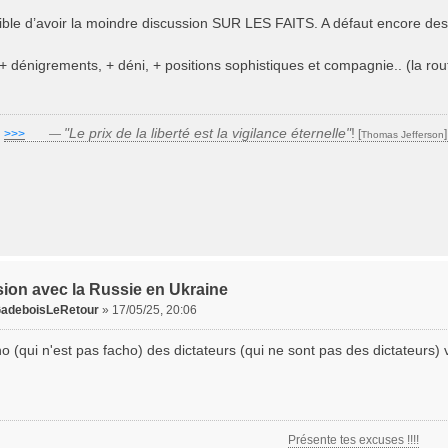
ible d’avoir la moindre discussion SUR LES FAITS. A défaut encore des
 + dénigrements, + déni, + positions sophistiques et compagnie.. (la ro
"Le prix de la liberté est la vigilance éternelle"
!
>>>
___
—
[
Thomas Jefferson
ion avec la Russie en Ukraine
adeboisLeRetour
»
17/05/25, 20:06
o (qui n'est pas facho) des dictateurs (qui ne sont pas des dictateurs) v
Présente tes excuses !!!!