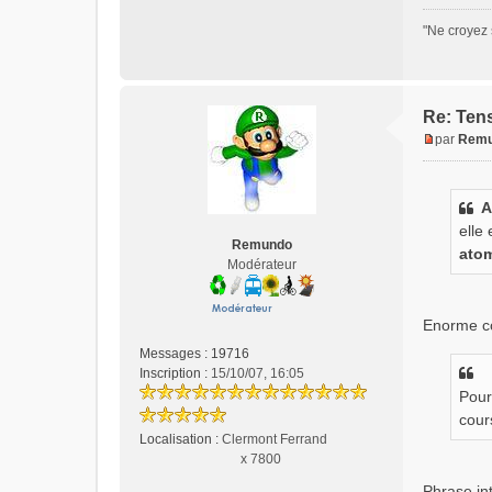
l
u
"Ne croyez 
Re: Tens
par
Rem
M
e
s
A
s
elle
a
Remundo
g
ato
Modérateur
e
n
o
Enorme co
n
l
Messages :
19716
u
Inscription :
15/10/07, 16:05
Pour
cour
Localisation :
Clermont Ferrand
x 7800
Phrase in