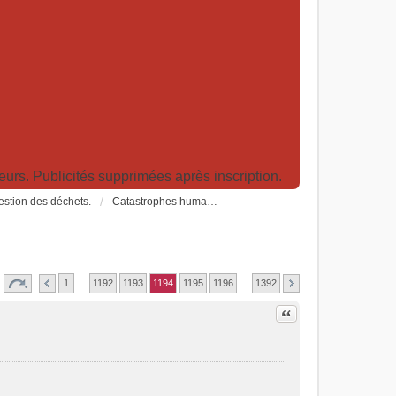
rs. Publicités supprimées après inscription.
Gestion des déchets.
Catastrophes humanitaires, naturelles, climatiques et industrielles
1
…
1192
1193
1194
1195
1196
…
1392
Citer