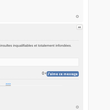
Citer
sultes inqualifiables et totalement infondées.
0
x
]
___
>>>
______________________________