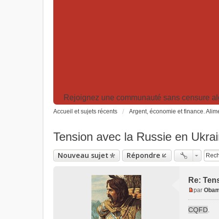
Rejoignez une communauté sans censure algor
Accueil et sujets récents
Argent, économie et finance. Alime
Tension avec la Russie en Ukra
Nouveau sujet
Répondre
Re: Tens
par
Obam
M
e
CQFD
.
s