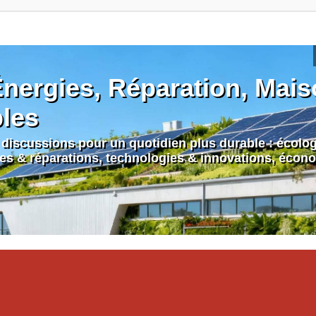
nergies, Réparation, Maiso
bles
discussions pour un quotidien plus durable : écologi
nes & réparations, technologies & innovations, écono