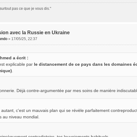
surtout pas ce que je vous dis."
ion avec la Russie en Ukraine
undo
»
17/05/25, 22:37
hmed a écrit :
 est explicable par
le distancement de ce pays dans les domaines é
mique)
.
nnerie. Déjà contre-argumentée par mes soins de manière indiscutable,
 autant, c'est un mauvais plan qui se révèle parfaitement contreproduct
s au niveau mondial.
trinsèquement contradictoire, tes louvoiements habituels...