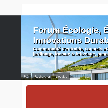
Forum Écologie, É
Innovations Dura
Communauté d'entraide, conseils et 
jardinage, travaux & bricolage, pan
FAQ
Rechercher
L’équipe