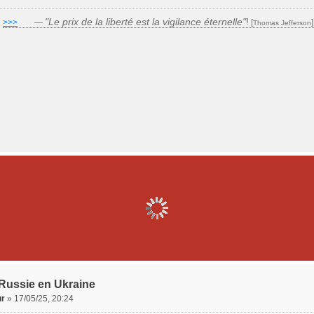
"Le prix de la liberté est la vigilance éternelle"
!
>>>
___
—
[
Thomas Jefferson
 Russie en Ukraine
ur
»
17/05/25, 20:24