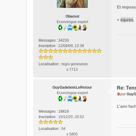
s
Et imposs
a
g
Obamot
e
+
injures
,
Econologue expert
n
o
n
Messages :
34233
l
Inscription :
22/08/09, 22:38
u
Localisation :
regio genevesis
x 7713
GuyGadeboisLeRetour
Re: Tens
Econologue expert
par
GuyG
M
e
L'ami fach
s
Messages :
18816
s
Inscription :
10/12/20, 20:52
a
g
Localisation :
04
e
x 5805