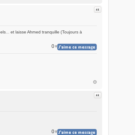
Citer
els... et laisse Ahmed tranquille (Toujours à
0
x
Citer
0
x