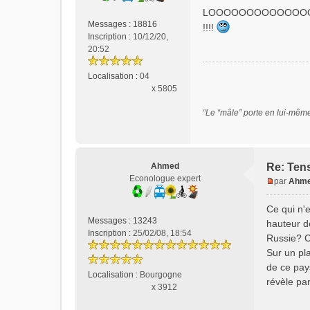
e
LOOOOOOOOOOOOO
s
Messages :
18816
!!!!
s
Inscription :
10/12/20,
a
20:52
g
e
Localisation :
04
n
x 5805
o
n
“Le “mâle” porte en lui-mêm
l
u
Ahmed
Re: Tens
Econologue expert
par
Ahm
M
e
Ce qui n'
s
Messages :
13243
hauteur d
s
Inscription :
25/02/08, 18:54
Russie? C
a
Sur un pla
g
e
de ce pay
Localisation :
Bourgogne
n
révèle pa
x 3912
o
n