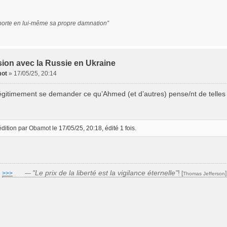
porte en lui-même sa propre damnation”
ion avec la Russie en Ukraine
ot
»
17/05/25, 20:14
égitimement se demander ce qu’Ahmed (et d’autres) pense/nt de telles in
édition par
Obamot
le 17/05/25, 20:18, édité 1 fois.
"Le prix de la liberté est la vigilance éternelle"
!
>>>
___
—
[
Thomas Jefferson