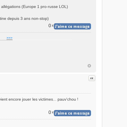
 allégations (Europe 1 pro-russe LOL)
utine depuis 3 ans non-stop)
0
x
]
___
>>>
______________________________
Citer
ient encore jouer les victimes... pauv'chou !
0
x