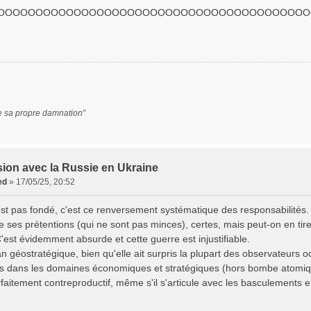
OOOOOOOOOOOOOOOOOOOOOOOOOOOOOOOOOOOOOOOO
e sa propre damnation”
ion avec la Russie en Ukraine
ed
»
17/05/25, 20:52
est pas fondé, c'est ce renversement systématique des responsabilités. 
e ses prétentions (qui ne sont pas minces), certes, mais peut-on en t
'est évidemment absurde et cette guerre est injustifiable.
n géostratégique, bien qu'elle ait surpris la plupart des observateurs o
s dans les domaines économiques et stratégiques (hors bombe atomique
rfaitement contreproductif, même s'il s'articule avec les basculements 