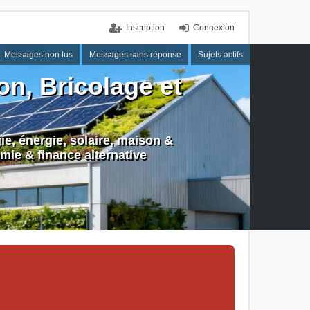
Inscription
Connexion
Messages non lus
Messages sans réponse
Sujets actifs
n, Bricolage et
e, énergie, solaire, maison &
mie & finance alternative