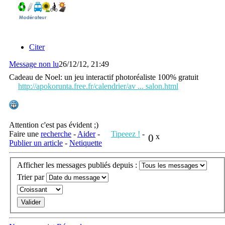
Citer
Message non lu
26/12/12, 21:49
Cadeau de Noel: un jeu interactif photoréaliste 100% gratuit
http://apokorunta.free.fr/calendrier/av ... salon.html
Attention c'est pas évident ;)
Faire une
recherche
-
Aider
-
Tipeeez !
-
0
x
Publier un article
-
Netiquette
Afficher les messages publiés depuis :
Trier par