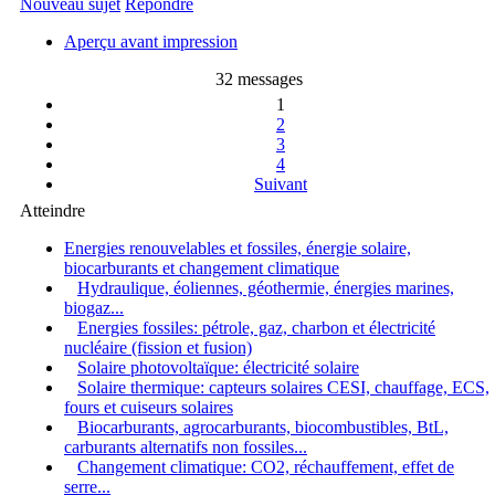
Nouveau sujet
Répondre
Aperçu avant impression
32 messages
1
2
3
4
Suivant
Atteindre
Energies renouvelables et fossiles, énergie solaire,
biocarburants et changement climatique
Hydraulique, éoliennes, géothermie, énergies marines,
biogaz...
Energies fossiles: pétrole, gaz, charbon et électricité
nucléaire (fission et fusion)
Solaire photovoltaïque: électricité solaire
Solaire thermique: capteurs solaires CESI, chauffage, ECS,
fours et cuiseurs solaires
Biocarburants, agrocarburants, biocombustibles, BtL,
carburants alternatifs non fossiles...
Changement climatique: CO2, réchauffement, effet de
serre...