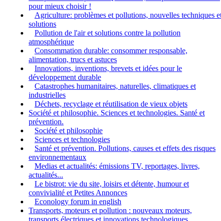
pour mieux choisir !
Agriculture: problèmes et pollutions, nouvelles techniques e
solutions
Pollution de l'air et solutions contre la pollution
atmosphérique
Consommation durable: consommer responsable,
alimentation, trucs et astuces
Innovations, inventions, brevets et idées pour le
développement durable
Catastrophes humanitaires, naturelles, climatiques et
industrielles
Déchets, recyclage et réutilisation de vieux objets
Société et philosophie. Sciences et technologies. Santé et
prévention.
Société et philosophie
Sciences et technologies
Santé et prévention. Pollutions, causes et effets des risques
environnementaux
Medias et actualités: émissions TV, reportages, livres,
actualités...
Le bistrot: vie du site, loisirs et détente, humour et
convivialité et Petites Annonces
Econology forum in english
Transports, moteurs et pollution : nouveaux moteurs,
transports électriques et innovations technologiques