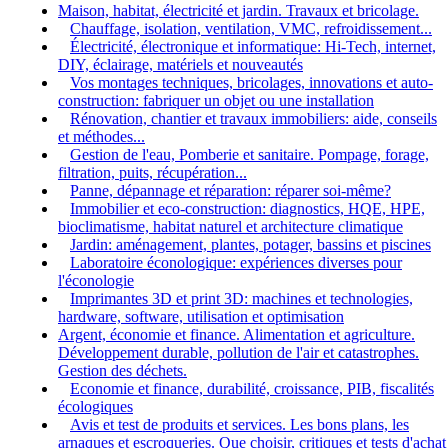
Maison, habitat, électricité et jardin. Travaux et bricolage.
Chauffage, isolation, ventilation, VMC, refroidissement...
Électricité, électronique et informatique: Hi-Tech, internet,
DIY, éclairage, matériels et nouveautés
Vos montages techniques, bricolages, innovations et auto-
construction: fabriquer un objet ou une installation
Rénovation, chantier et travaux immobiliers: aide, conseils
et méthodes...
Gestion de l'eau, Pomberie et sanitaire. Pompage, forage,
filtration, puits, récupération...
Panne, dépannage et réparation: réparer soi-même?
Immobilier et eco-construction: diagnostics, HQE, HPE,
bioclimatisme, habitat naturel et architecture climatique
Jardin: aménagement, plantes, potager, bassins et piscines
Laboratoire éconologique: expériences diverses pour
l'éconologie
Imprimantes 3D et print 3D: machines et technologies,
hardware, software, utilisation et optimisation
Argent, économie et finance. Alimentation et agriculture.
Développement durable, pollution de l'air et catastrophes.
Gestion des déchets.
Economie et finance, durabilité, croissance, PIB, fiscalités
écologiques
Avis et test de produits et services. Les bons plans, les
arnaques et escroqueries. Que choisir, critiques et tests d'achat