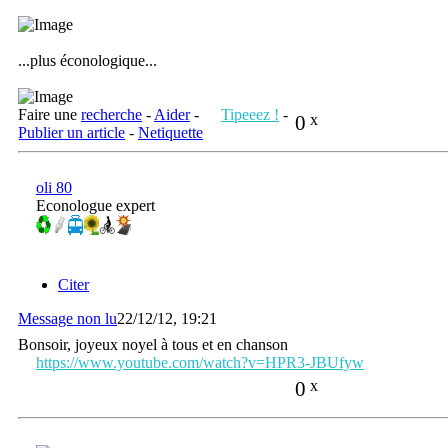
...plus éconologique...
Faire une
recherche
-
Aider
-
Tipeeez !
-
0
x
Publier un article
-
Netiquette
oli 80
Econologue expert
Citer
Message non lu
22/12/12, 19:21
Bonsoir, joyeux noyel à tous et en chanson
https://www.youtube.com/watch?v=HPR3-JBUfyw
0
x