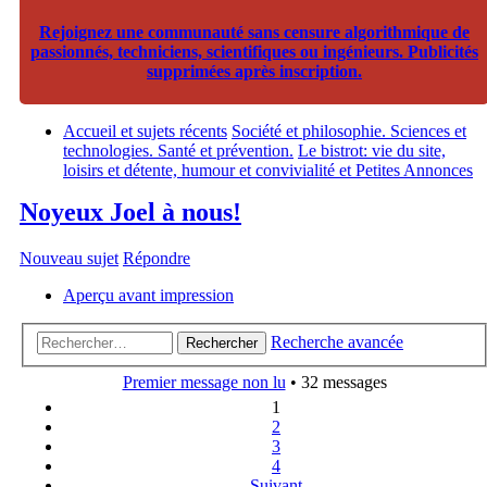
Rejoignez une communauté sans censure algorithmique de
passionnés, techniciens, scientifiques ou ingénieurs. Publicités
supprimées après inscription.
Accueil et sujets récents
Société et philosophie. Sciences et
technologies. Santé et prévention.
Le bistrot: vie du site,
loisirs et détente, humour et convivialité et Petites Annonces
Noyeux Joel à nous!
Nouveau sujet
Répondre
Aperçu avant impression
Recherche avancée
Rechercher
Premier message non lu
• 32 messages
1
2
3
4
Suivant