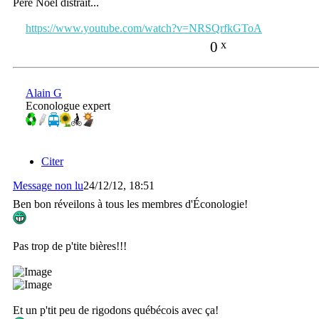
Père Noël distrait...
https://www.youtube.com/watch?v=NRSQrfkGToA
0
x
Alain G
Econologue expert
Citer
Message non lu
24/12/12, 18:51
Ben bon réveilons à tous les membres d'Éconologie!
Pas trop de p'tite bières!!!
Et un p'tit peu de rigodons québécois avec ça!