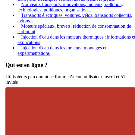
Nouveaux transports: innovations, moteurs, pollution,
technologies, politiques, organisation...
Transports électriques: voitures, vélos, transports collectifs,
avions...
Moteurs spéciaux, brevets, réduction de consommation de
carburant
Injection d'eau dans les moteurs thermiques : informations e
explications
Injection d'eau dans les moteurs: montages et
expérimentations
Qui est en ligne ?
Utilisateurs parcourant ce forum : Aucun utilisateur inscrit et 51
invités