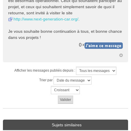
est désormais opérationnel. Ceux qui souhaitent participer au
s
projet, et ceux qui souhaitent simplement savoir de quoi il
a
retourne, sont invité à visiter le site
g
e
http://www.next-generation-car.org/
.
n
o
Je vous souhaite bonne continuation à tous, et bonne chance
n
dans vos projets !
l
u
0
x
Afficher les messages publiés depuis :
Trier par
Sujets similaires