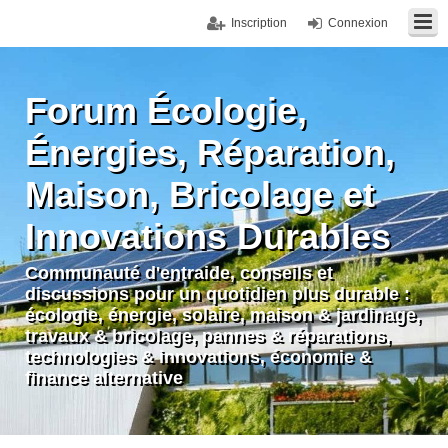
Inscription
Connexion
Forum Écologie,
Énergies, Réparation,
Maison, Bricolage et
Innovations Durables
Communauté d'entraide, conseils et
discussions pour un quotidien plus durable :
écologie, énergie, solaire, maison & jardinage,
travaux & bricolage, pannes & réparations,
technologies & innovations, économie &
finance alternative