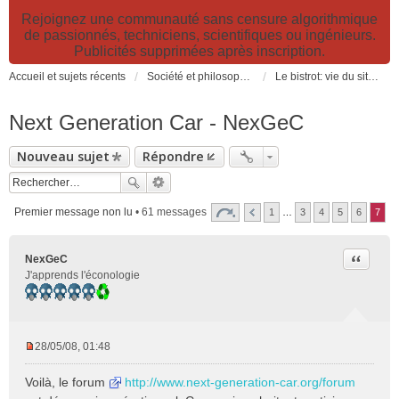
Rejoignez une communauté sans censure algorithmique
de passionnés, techniciens, scientifiques ou ingénieurs.
Publicités supprimées après inscription.
Accueil et sujets récents
Société et philosophie. Sciences et technologies. Santé et prévention.
Le bistrot: vie du site, loisirs et détente, humour et convivialité et Petites Annonces
Next Generation Car - NexGeC
Nouveau sujet
Répondre
Premier message non lu
• 61 messages
1
…
3
4
5
6
7
Citer
NexGeC
J'apprends l'éconologie
28/05/08, 01:48
M
e
Voilà, le forum
http://www.next-generation-car.org/forum
s