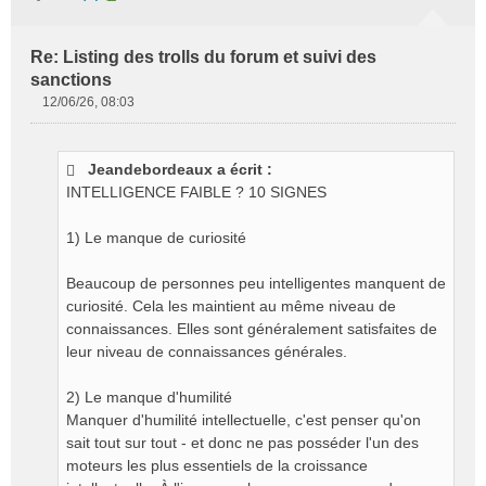
Re: Listing des trolls du forum et suivi des
sanctions
12/06/26, 08:03
M
e
s
Jeandebordeaux a écrit :
s
INTELLIGENCE FAIBLE ? 10 SIGNES
a
g
e
1) Le manque de curiosité
n
o
Beaucoup de personnes peu intelligentes manquent de
n
curiosité. Cela les maintient au même niveau de
l
connaissances. Elles sont généralement satisfaites de
u
leur niveau de connaissances générales.
2) Le manque d'humilité
Manquer d'humilité intellectuelle, c'est penser qu'on
sait tout sur tout - et donc ne pas posséder l'un des
moteurs les plus essentiels de la croissance