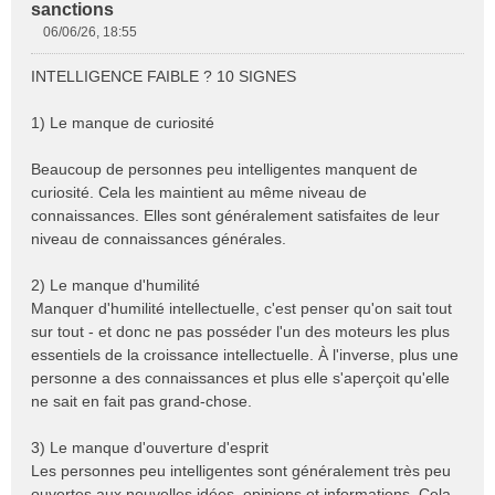
sanctions
06/06/26, 18:55
M
e
INTELLIGENCE FAIBLE ? 10 SIGNES
s
s
1) Le manque de curiosité
a
g
e
Beaucoup de personnes peu intelligentes manquent de
n
curiosité. Cela les maintient au même niveau de
o
connaissances. Elles sont généralement satisfaites de leur
n
niveau de connaissances générales.
l
u
2) Le manque d'humilité
Manquer d'humilité intellectuelle, c'est penser qu'on sait tout
sur tout - et donc ne pas posséder l'un des moteurs les plus
essentiels de la croissance intellectuelle. À l'inverse, plus une
personne a des connaissances et plus elle s'aperçoit qu'elle
ne sait en fait pas grand-chose.
3) Le manque d'ouverture d'esprit
Les personnes peu intelligentes sont généralement très peu
ouvertes aux nouvelles idées, opinions et informations. Cela