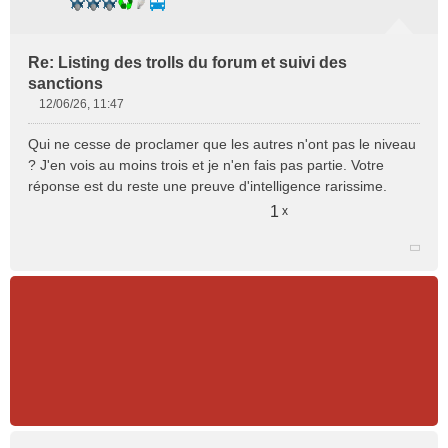
Re: Listing des trolls du forum et suivi des
sanctions
12/06/26, 11:47
M
e
Qui ne cesse de proclamer que les autres n'ont pas le niveau
s
? J'en vois au moins trois et je n'en fais pas partie. Votre
s
réponse est du reste une preuve d'intelligence rarissime.
a
g
1
x
e
n
o
n
l
u