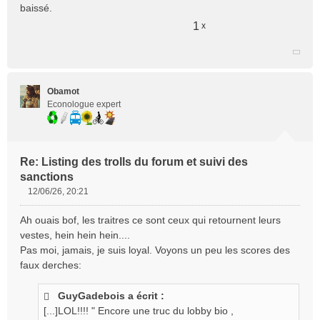
baissé.
1
x
Obamot
Econologue expert
Re: Listing des trolls du forum et suivi des
sanctions
12/06/26, 20:21
M
e
Ah ouais bof, les traitres ce sont ceux qui retournent leurs
s
vestes, hein hein hein....
s
Pas moi, jamais, je suis loyal. Voyons un peu les scores des
a
faux derches:
g
e
n
GuyGadebois a écrit :
o
[...]LOL!!!! " Encore une truc du lobby bio ,
n