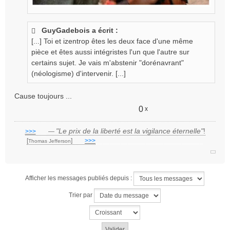
GuyGadebois a écrit :
[...] Toi et izentrop êtes les deux face d'une même
pièce et êtes aussi intégristes l'un que l'autre sur
certains sujet. Je vais m'abstenir "dorénavrant"
(néologisme) d'intervenir. [...]
Cause toujours ...
0
x
"Le prix de la liberté est la vigilance éternelle"
!
>>>
___
—
[
]
___
>>>
______________________________
Thomas Jefferson
Afficher les messages publiés depuis :
Trier par