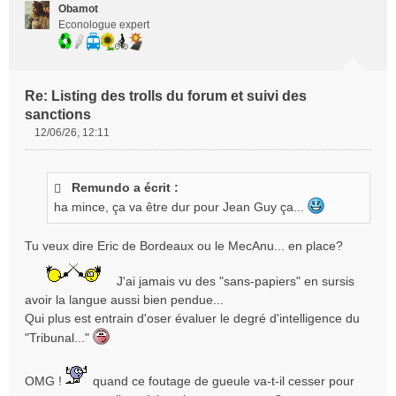
Obamot
Econologue expert
Re: Listing des trolls du forum et suivi des
sanctions
12/06/26, 12:11
M
e
s
Remundo a écrit :
s
ha mince, ça va être dur pour Jean Guy ça...
a
g
e
Tu veux dire Eric de Bordeaux ou le MecAnu... en place?
n
o
J'ai jamais vu des "sans-papiers" en sursis
n
avoir la langue aussi bien pendue...
l
Qui plus est entrain d'oser évaluer le degré d'intelligence du
u
"Tribunal..."
OMG !
quand ce foutage de gueule va-t-il cesser pour