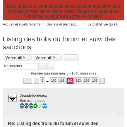
Rejoignez une communauté sans censure algorithmique
de passionnés, techniciens, scientifiques ou ingénieurs.
Publicités supprimées après inscription.
Accueil et sujets récents
Société et philosophie. Sciences et technologies. Santé et prévention.
Le bistrot: vie du site, loisirs et détente, humour et convivialité et Petites Annonces
Listing des trolls du forum et suivi des
sanctions
Verrouillé
Verrouillé
Premier message non lu
• 1646 messages
1
…
160
161
162
163
164
165
Jeandebordeaux
Bon éconologue!
Re: Listing des trolls du forum et suivi des