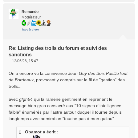
o
n
Remundo
l
Modérateur
u
Re: Listing des trolls du forum et suivi des
sanctions
12/06/26, 15:47
M
e
On a encore vu la connivence
Jean Guy des Bois PasDuTout
s
de Bordeaux
, provocant y compris sur le fil de "gestion" des
s
trolls...
a
g
e
avec
gfgh64
qui la ramène gentiment en reprenant le
n
message bien gras consacré aux "10 signes d'intelligence
o
faible" énumérés par l'astre autour duquel il tourne depuis
n
longtemps avec admiration "touche pas à mon guitou".
l
u
Obamot a écrit :