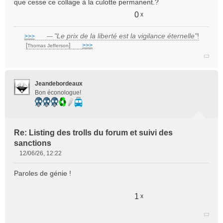
que cesse ce collage à la culotte permanent.?
0
x
"Le prix de la liberté est la vigilance éternelle"
!
>>>
___
—
[
]
___
>>>
______________________________
Thomas Jefferson
Jeandebordeaux
Bon éconologue!
Re: Listing des trolls du forum et suivi des
sanctions
12/06/26, 12:22
M
e
Paroles de génie !
s
s
a
1
x
g
e
n