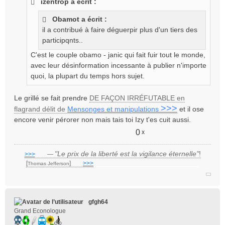
izentrop a écrit :
o
n
Obamot a écrit :
l
il a contribué à faire déguerpir plus d'un tiers des
u
participqnts..
C'est le couple obamo - janic qui fait fuir tout le monde,
avec leur désinformation incessante à publier n'importe
quoi, la plupart du temps hors sujet.
Le grillé se fait prendre
DE FAÇON IRRÉFUTABLE en
>>>
flagrand délit de
Mensonges et manipulations
et il ose
encore venir pérorer non mais tais toi Izy t'es cuit aussi.
0
x
"Le prix de la liberté est la vigilance éternelle"
!
>>>
___
—
[
]
___
>>>
______________________________
Thomas Jefferson
gfgh64
Grand Econologue