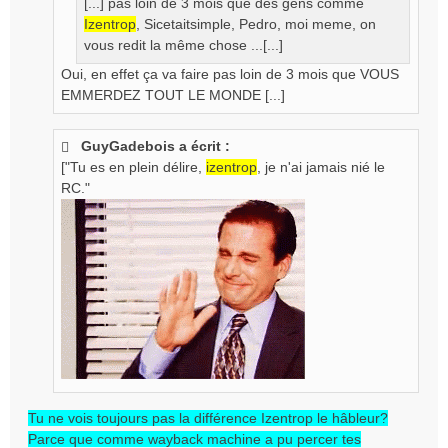
[...] pas loin de 3 mois que des gens comme
Izentrop
, Sicetaitsimple, Pedro, moi meme, on
vous redit la même chose ...[...]
Oui, en effet ça va faire pas loin de 3 mois que VOUS
EMMERDEZ TOUT LE MONDE [...]
GuyGadebois a écrit :
["Tu es en plein délire,
izentrop
, je n'ai jamais nié le
RC."
Tu ne vois toujours pas la différence Izentrop le hâbleur?
Parce que comme wayback machine a pu percer tes