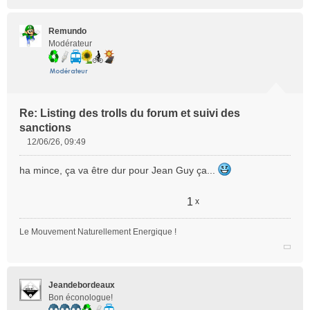
Remundo
Modérateur
Re: Listing des trolls du forum et suivi des
sanctions
12/06/26, 09:49
M
e
ha mince, ça va être dur pour Jean Guy ça...
s
s
a
1
x
g
e
Le Mouvement Naturellement Energique !
n
o
n
l
Jeandebordeaux
u
Bon éconologue!