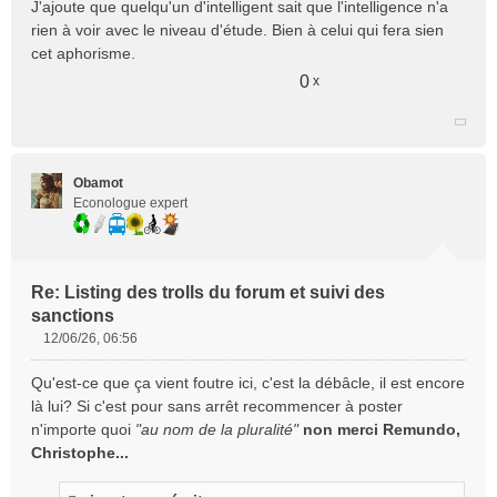
J'ajoute que quelqu'un d'intelligent sait que l'intelligence n'a
rien à voir avec le niveau d'étude. Bien à celui qui fera sien
cet aphorisme.
0
x
Obamot
Econologue expert
Re: Listing des trolls du forum et suivi des
sanctions
12/06/26, 06:56
M
e
Qu'est-ce que ça vient foutre ici, c'est la débâcle, il est encore
s
là lui? Si c'est pour sans arrêt recommencer à poster
s
n'importe quoi
"au nom de la pluralité"
non merci Remundo,
a
Christophe...
g
e
n