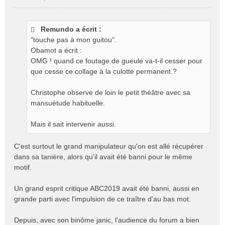
M
e
s
Remundo a écrit :
s
"touche pas à mon guitou".
a
g
Obamot a écrit :
e
OMG ! quand ce foutage de gueule va-t-il cesser pour
n
que cesse ce collage à la culotte permanent.?
o
n
Christophe observe de loin le petit théâtre avec sa
l
mansuétude habituelle.
u
Mais il sait intervenir aussi.
C'est surtout le grand manipulateur qu'on est allé récupérer
dans sa tanière, alors qu'il avait été banni pour le même
motif.
Un grand esprit critique ABC2019 avait été banni, aussi en
grande parti avec l'impulsion de ce traître d'au bas mot.
Depuis, avec son binôme janic, l'audience du forum a bien