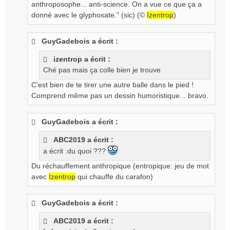
anthroposophe... anti-science. On a vue ce que ça a
l
donné avec le glyphosate." (sic) (©
Izentrop
)
u
GuyGadebois a écrit :
izentrop a écrit :
Ché pas mais ça colle bien je trouve
C'est bien de te tirer une autre balle dans le pied !
Comprend même pas un dessin humoristique... bravo.
GuyGadebois a écrit :
ABC2019 a écrit :
a écrit :du quoi ???
Du réchauffement anthropique (entropique: jeu de mot
avec
Izentrop
qui chauffe du carafon)
GuyGadebois a écrit :
ABC2019 a écrit :