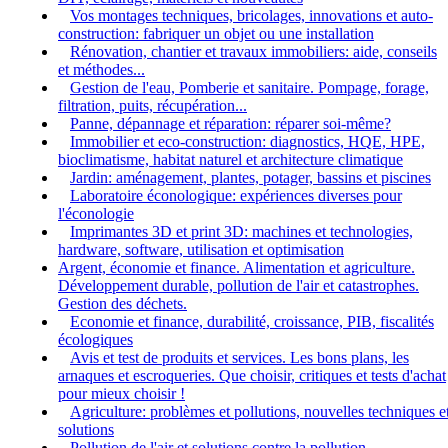
Vos montages techniques, bricolages, innovations et auto-
construction: fabriquer un objet ou une installation
Rénovation, chantier et travaux immobiliers: aide, conseils
et méthodes...
Gestion de l'eau, Pomberie et sanitaire. Pompage, forage,
filtration, puits, récupération...
Panne, dépannage et réparation: réparer soi-même?
Immobilier et eco-construction: diagnostics, HQE, HPE,
bioclimatisme, habitat naturel et architecture climatique
Jardin: aménagement, plantes, potager, bassins et piscines
Laboratoire éconologique: expériences diverses pour
l'éconologie
Imprimantes 3D et print 3D: machines et technologies,
hardware, software, utilisation et optimisation
Argent, économie et finance. Alimentation et agriculture.
Développement durable, pollution de l'air et catastrophes.
Gestion des déchets.
Economie et finance, durabilité, croissance, PIB, fiscalités
écologiques
Avis et test de produits et services. Les bons plans, les
arnaques et escroqueries. Que choisir, critiques et tests d'achat
pour mieux choisir !
Agriculture: problèmes et pollutions, nouvelles techniques e
solutions
Pollution de l'air et solutions contre la pollution