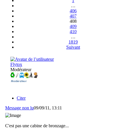
1
…
406
407
408
409
410
…
1819
Suivant
Flytox
Modérateur
Citer
Message non lu
09/09/11, 13:11
C'est pas une cabine de bronzage...