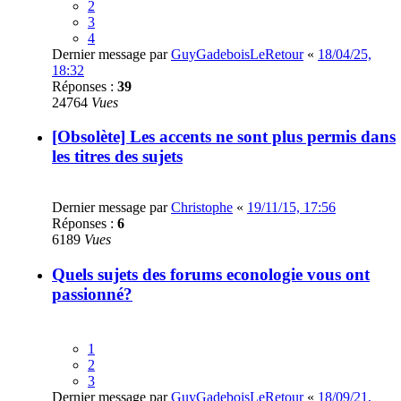
2
3
4
Dernier message par
GuyGadeboisLeRetour
«
18/04/25,
18:32
Réponses :
39
24764
Vues
[Obsolète] Les accents ne sont plus permis dans
les titres des sujets
Dernier message par
Christophe
«
19/11/15, 17:56
Réponses :
6
6189
Vues
Quels sujets des forums econologie vous ont
passionné?
1
2
3
Dernier message par
GuyGadeboisLeRetour
«
18/09/21,