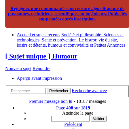
Rejoignez une communauté sans censure algorithmique de
passionnés, techniciens, scientifiques ou ingénieurs. Publicités
supprimées après inscription.
Accueil et sujets récents
Société et philosophie. Sciences et
technologies. Santé et prévention.
Le bistrot: vie du site,
loisirs et détente, humour et convivialité et Petites Annonces
[ Sujet unique ] Humour
Nouveau sujet
Répondre
Aperçu avant impression
Recherche avancée
Rechercher
Premier message non lu
• 18187 messages
Page
408
sur
1819
Atteindre la page :
Précédent