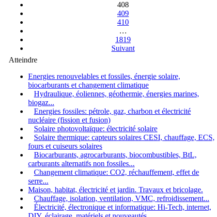
408
409
410
…
1819
Suivant
Atteindre
Energies renouvelables et fossiles, énergie solaire,
biocarburants et changement climatique
Hydraulique, éoliennes, géothermie, énergies marines,
biogaz...
Energies fossiles: pétrole, gaz, charbon et électricité
nucléaire (fission et fusion)
Solaire photovoltaïque: électricité solaire
Solaire thermique: capteurs solaires CESI, chauffage, ECS,
fours et cuiseurs solaires
Biocarburants, agrocarburants, biocombustibles, BtL,
carburants alternatifs non fossiles...
Changement climatique: CO2, réchauffement, effet de
serre...
Maison, habitat, électricité et jardin. Travaux et bricolage.
Chauffage, isolation, ventilation, VMC, refroidissement...
Électricité, électronique et informatique: Hi-Tech, internet,
DIY, éclairage, matériels et nouveautés