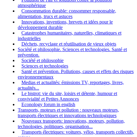
atmosphérique
Consommation durable: consommer responsable,
alimentation, trucs et astuces
Innovations, inventions, brevets et idées pour le
développement durable
Catastrophes humanitaires, naturelles, climatiques et
industrielles
Déchets, recyclage et réutilisation de vieux objets
Société et philosophie. Sciences et technologies. Santé et
prévention.
Société et philosophie
Sciences et technologies
Santé et prévention. Pollutions, causes et effets des risques
environnementaux
Medias et actualités: émissions TV, reportages, livres,
actualités...
Le bistrot: vie du site, loisirs et détente, humour et
convivialité et Petites Annonces
Econology forum in english
Transports, moteurs et pollution : nouveaux moteurs,
transports électriques et innovations technologiques
Nouveaux transports: innovations, moteurs, pollution,
technologies, politiques, organisation...
Transports électriques: voitures, vélos, transports collectifs,