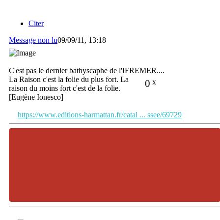
Citer
Message non lu
09/09/11, 13:18
C'est pas le dernier bathyscaphe de l'IFREMER....
La Raison c'est la folie du plus fort. La
0
x
raison du moins fort c'est de la folie.
[Eugène Ionesco]
https://www.editions-harmattan.fr/catal ... ssee/69729