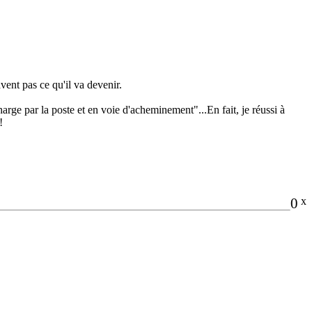
avent pas ce qu'il va devenir.
rge par la poste et en voie d'acheminement"...En fait, je réussi à
!
0
x