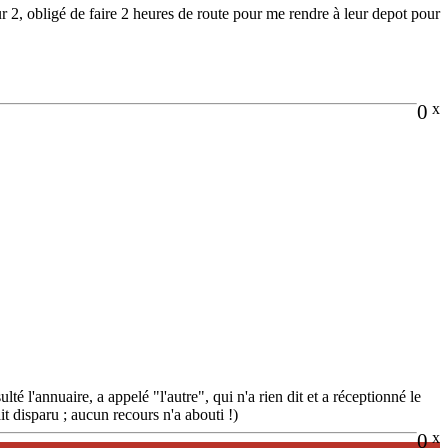
r 2, obligé de faire 2 heures de route pour me rendre à leur depot pour
0
x
 l'annuaire, a appelé "l'autre", qui n'a rien dit et a réceptionné le
it disparu ; aucun recours n'a abouti !)
0
x