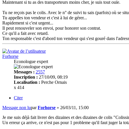
Maintenant si tu as des transporteurs moins cher, je suis tout ouïe.
Tu ne reçois pas le colis. Avec le n° de suivi tu sais (parfois) où se situ
Tu appelles ton vendeur et c'est à lui de gérer...
Rapidement si c'est urgent...
Il peut renouveler son envoi, pour honorer son contrat.
Ce qu'il a fait avec retard.
Ton responsable c'est d'abord ton vendeur qui s'est gouré dans l'adresse.
Forhorse
Econologue expert
Messages :
2557
Inscription :
27/10/09, 08:19
Localisation :
Perche Ornais
x 414
Citer
Message non lu
par
Forhorse
»
26/03/11, 15:00
Je me suis déjà fait livrer des dizaines et des dizaines de colis "Colis
Un erreur ça arrive, ce n'est pas pour 1 probleme qu'il faut juger la tota