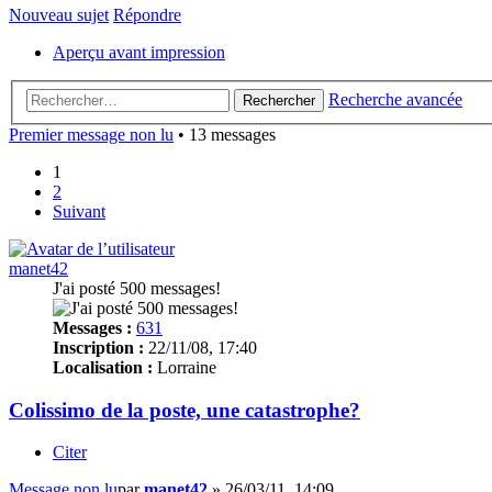
Nouveau sujet
Répondre
Aperçu avant impression
Recherche avancée
Rechercher
Premier message non lu
• 13 messages
1
2
Suivant
manet42
J'ai posté 500 messages!
Messages :
631
Inscription :
22/11/08, 17:40
Localisation :
Lorraine
Colissimo de la poste, une catastrophe?
Citer
Message non lu
par
manet42
»
26/03/11, 14:09