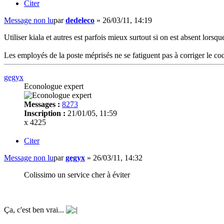
Citer
Message non lu
par
dedeleco
»
26/03/11, 14:19
Utiliser kiala et autres est parfois mieux surtout si on est absent lorsqu
Les employés de la poste méprisés ne se fatiguent pas à corriger le cod
gegyx
Econologue expert
Messages :
8273
Inscription :
21/01/05, 11:59
x 4225
Citer
Message non lu
par
gegyx
»
26/03/11, 14:32
Colissimo un service cher à éviter
Ça, c'est ben vrai...