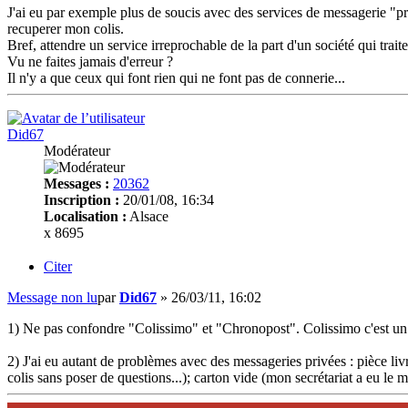
J'ai eu par exemple plus de soucis avec des services de messagerie "pr
recuperer mon colis.
Bref, attendre un service irreprochable de la part d'un société qui trait
Vu ne faites jamais d'erreur ?
Il n'y a que ceux qui font rien qui ne font pas de connerie...
Did67
Modérateur
Messages :
20362
Inscription :
20/01/08, 16:34
Localisation :
Alsace
x 8695
Citer
Message non lu
par
Did67
»
26/03/11, 16:02
1) Ne pas confondre "Colissimo" et "Chronopost". Colissimo c'est un
2) J'ai eu autant de problèmes avec des messageries privées : pièce liv
colis sans poser de questions...); carton vide (mon secrétariat a eu le m