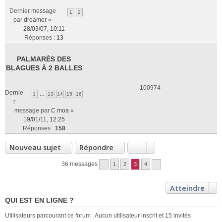
Dernier message
1
2
par
dreamer
«
28/03/07, 10:11
Réponses :
13
PALMARÈS DES
BLAGUES À 2 BALLES
100974
Dernie
1
…
13
14
15
16
r
message par
C moa
«
19/01/11, 12:25
Réponses :
158
Nouveau sujet
Répondre
36 messages
1
2
3
4
Atteindre
QUI EST EN LIGNE ?
Utilisateurs parcourant ce forum : Aucun utilisateur inscrit et 15 invités