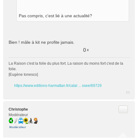
l
u
Pas compris, c'est lié à une actualité?
Bien ! mâle à kit ne profite jamais.
0
x
La Raison c'est la folie du plus fort. La raison du moins fort c'est de la
folie.
[Eugène Ionesco]
https://www.editions-harmattan.fr/catal ... ssee/69729
Citer
Christophe
Modérateur