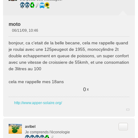
moto
06/11/09, 10:46
M
e
bonjour, ca c'etait de la belle becane, cela me rappelle quand
s
je roulai avec une 125peugeot de 1955, monocylindre 2t
s
double echappement en queue de poissons, un super confort
a
avec une vitesse de croissiere de 55kmh, et une consomation
g
e
de 3litres au 100
n
o
cela me rappelle mes 18ans
n
0
x
l
u
http://www.apper-solaire.org/
Citer
avibel
Je comprends l'éconologie