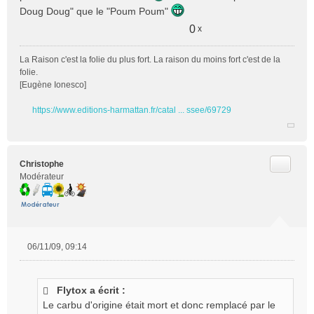
Doug Doug" que le "Poum Poum"
0
x
La Raison c'est la folie du plus fort. La raison du moins fort c'est de la
folie.
[Eugène Ionesco]
https://www.editions-harmattan.fr/catal ... ssee/69729
Citer
Christophe
Modérateur
06/11/09, 09:14
M
e
s
Flytox a écrit :
s
Le carbu d'origine était mort et donc remplacé par le
a