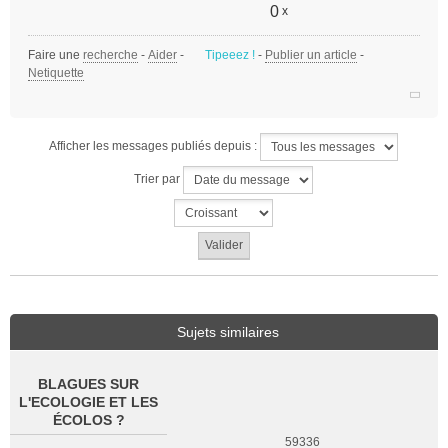
a
0
x
g
e
Faire une
recherche
-
Aider
-
Tipeeez !
-
Publier un article
-
n
Netiquette
o
n
l
u
Afficher les messages publiés depuis :
Trier par
Sujets similaires
BLAGUES SUR
L'ECOLOGIE ET LES
ÉCOLOS ?
59336