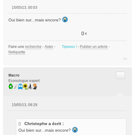
15/05/13, 00:03
M
e
Oui bien sur...mais encore?
s
s
a
0
x
g
e
Faire une
recherche
-
Aider
-
Tipeeez !
-
Publier un article
-
n
Netiquette
o
n
l
u
Citer
Macro
Econologue expert
15/05/13, 09:29
M
e
s
Christophe a écrit :
s
Oui bien sur...mais encore?
a