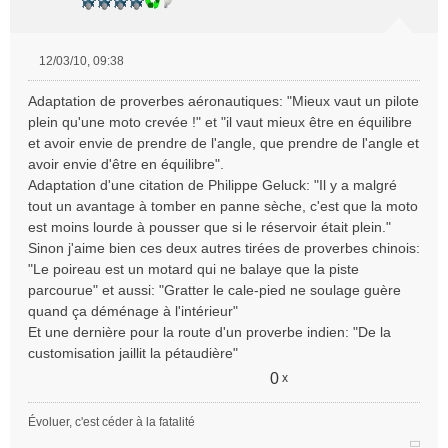
12/03/10, 09:38
M
e
Adaptation de proverbes aéronautiques: "Mieux vaut un pilote
s
plein qu'une moto crevée !" et "il vaut mieux être en équilibre
s
et avoir envie de prendre de l'angle, que prendre de l'angle et
a
avoir envie d'être en équilibre".
g
e
Adaptation d'une citation de Philippe Geluck: "Il y a malgré
n
tout un avantage à tomber en panne sèche, c'est que la moto
o
est moins lourde à pousser que si le réservoir était plein."
n
Sinon j'aime bien ces deux autres tirées de proverbes chinois:
l
"Le poireau est un motard qui ne balaye que la piste
u
parcourue" et aussi: "Gratter le cale-pied ne soulage guère
quand ça déménage à l'intérieur"
Et une dernière pour la route d'un proverbe indien: "De la
customisation jaillit la pétaudière"
0
x
Évoluer, c'est céder à la fatalité