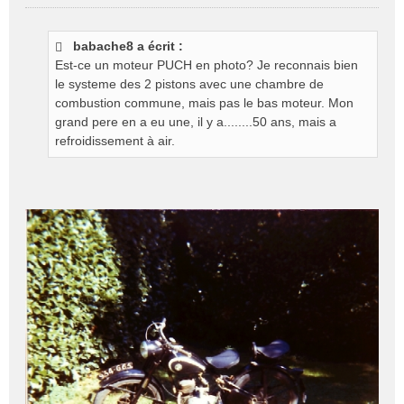
M
e
s
babache8 a écrit :
s
Est-ce un moteur PUCH en photo? Je reconnais bien
a
g
le systeme des 2 pistons avec une chambre de
e
combustion commune, mais pas le bas moteur. Mon
n
grand pere en a eu une, il y a........50 ans, mais a
o
refroidissement à air.
n
l
u