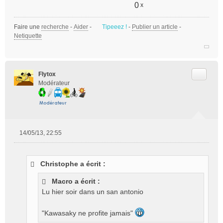
0
x
Faire une
recherche
-
Aider
-
Tipeeez !
-
Publier un article
-
Netiquette
Citer
Flytox
Modérateur
14/05/13, 22:55
M
e
s
Christophe a écrit :
s
a
Macro a écrit :
g
Lu hier soir dans un san antonio
e
n
o
"Kawasaky ne profite jamais"
n