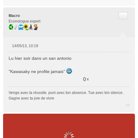
Citer
Macro
Econologue expert
14/05/13, 10:19
M
e
Lu hier soir dans un san antonio
s
s
"Kawasaky ne profite jamais"
a
g
0
x
e
n
Venge avec ta réussite. puni avec ton absence. Tue avec ton silence .
o
Gagne avec ta joie de vivre
n
l
u