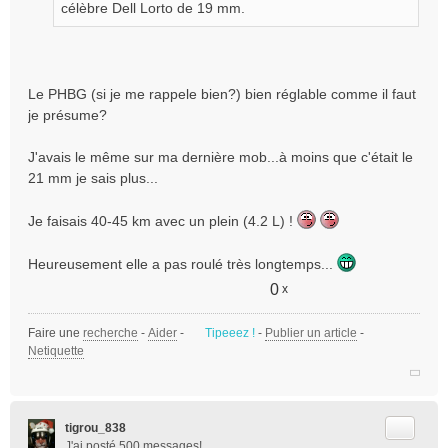
g
célèbre Dell Lorto de 19 mm.
e
n
o
n
Le PHBG (si je me rappele bien?) bien réglable comme il faut
l
je présume?
u
J'avais le même sur ma dernière mob...à moins que c'était le
21 mm je sais plus...
Je faisais 40-45 km avec un plein (4.2 L) !
Heureusement elle a pas roulé très longtemps...
0
x
Faire une
recherche
-
Aider
-
Tipeeez !
-
Publier un article
-
Netiquette
Citer
tigrou_838
J'ai posté 500 messages!