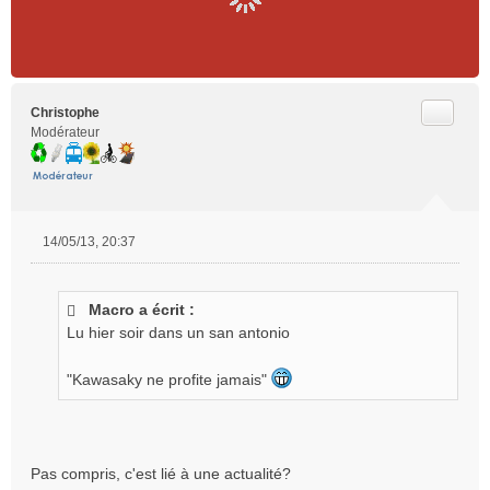
Citer
Christophe
Modérateur
14/05/13, 20:37
M
e
s
Macro a écrit :
s
Lu hier soir dans un san antonio
a
g
e
"Kawasaky ne profite jamais"
n
o
n
l
Pas compris, c'est lié à une actualité?
u