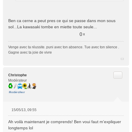
g
e
n
o
Ben ca cerne a peut pres ce qui se passe dans mon sous
n
sol...La kawasaki tombe en miette toute seule...
l
u
0
x
Venge avec ta réussite. puni avec ton absence. Tue avec ton silence .
Gagne avec ta joie de vivre
Citer
Christophe
Modérateur
15/05/13, 09:55
M
e
Ah voilà maintenant je comprends! Ben voui faut m'expliquer
s
longtemps lol
s