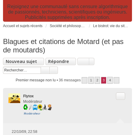
Rejoignez une communauté sans censure algorithmique
de passionnés, techniciens, scientifiques ou ingénieurs.
Publicités supprimées après inscription.
Accueil et sujets récents
Société et philosophie. Sciences et technologies. Santé et prévention.
Le bistrot: vie du site, loisirs et détente, humour et convivialité et Petites Annonces
Blagues et citations de Motard (et pas
de moutards)
Nouveau sujet
Répondre
Premier message non lu
• 36 messages
1
2
3
4
Citer
Flytox
Modérateur
22/10/09, 22:58