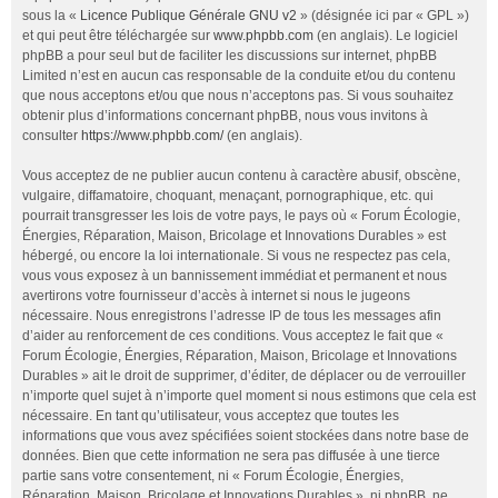
sous la «
Licence Publique Générale GNU v2
» (désignée ici par « GPL »)
et qui peut être téléchargée sur
www.phpbb.com
(en anglais). Le logiciel
phpBB a pour seul but de faciliter les discussions sur internet, phpBB
Limited n’est en aucun cas responsable de la conduite et/ou du contenu
que nous acceptons et/ou que nous n’acceptons pas. Si vous souhaitez
obtenir plus d’informations concernant phpBB, nous vous invitons à
consulter
https://www.phpbb.com/
(en anglais).
Vous acceptez de ne publier aucun contenu à caractère abusif, obscène,
vulgaire, diffamatoire, choquant, menaçant, pornographique, etc. qui
pourrait transgresser les lois de votre pays, le pays où « Forum Écologie,
Énergies, Réparation, Maison, Bricolage et Innovations Durables » est
hébergé, ou encore la loi internationale. Si vous ne respectez pas cela,
vous vous exposez à un bannissement immédiat et permanent et nous
avertirons votre fournisseur d’accès à internet si nous le jugeons
nécessaire. Nous enregistrons l’adresse IP de tous les messages afin
d’aider au renforcement de ces conditions. Vous acceptez le fait que «
Forum Écologie, Énergies, Réparation, Maison, Bricolage et Innovations
Durables » ait le droit de supprimer, d’éditer, de déplacer ou de verrouiller
n’importe quel sujet à n’importe quel moment si nous estimons que cela est
nécessaire. En tant qu’utilisateur, vous acceptez que toutes les
informations que vous avez spécifiées soient stockées dans notre base de
données. Bien que cette information ne sera pas diffusée à une tierce
partie sans votre consentement, ni « Forum Écologie, Énergies,
Réparation, Maison, Bricolage et Innovations Durables », ni phpBB, ne