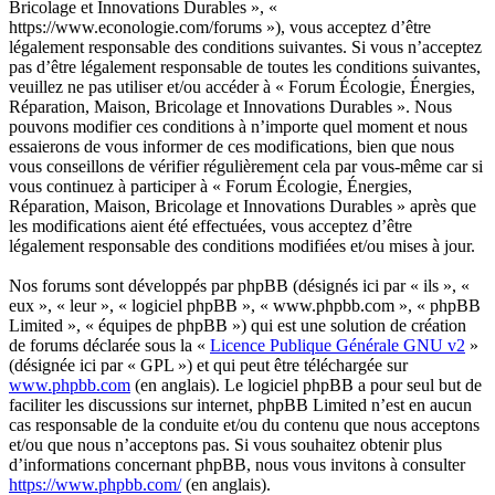
Bricolage et Innovations Durables », «
https://www.econologie.com/forums »), vous acceptez d’être
légalement responsable des conditions suivantes. Si vous n’acceptez
pas d’être légalement responsable de toutes les conditions suivantes,
veuillez ne pas utiliser et/ou accéder à « Forum Écologie, Énergies,
Réparation, Maison, Bricolage et Innovations Durables ». Nous
pouvons modifier ces conditions à n’importe quel moment et nous
essaierons de vous informer de ces modifications, bien que nous
vous conseillons de vérifier régulièrement cela par vous-même car si
vous continuez à participer à « Forum Écologie, Énergies,
Réparation, Maison, Bricolage et Innovations Durables » après que
les modifications aient été effectuées, vous acceptez d’être
légalement responsable des conditions modifiées et/ou mises à jour.
Nos forums sont développés par phpBB (désignés ici par « ils », «
eux », « leur », « logiciel phpBB », « www.phpbb.com », « phpBB
Limited », « équipes de phpBB ») qui est une solution de création
de forums déclarée sous la «
Licence Publique Générale GNU v2
»
(désignée ici par « GPL ») et qui peut être téléchargée sur
www.phpbb.com
(en anglais). Le logiciel phpBB a pour seul but de
faciliter les discussions sur internet, phpBB Limited n’est en aucun
cas responsable de la conduite et/ou du contenu que nous acceptons
et/ou que nous n’acceptons pas. Si vous souhaitez obtenir plus
d’informations concernant phpBB, nous vous invitons à consulter
https://www.phpbb.com/
(en anglais).