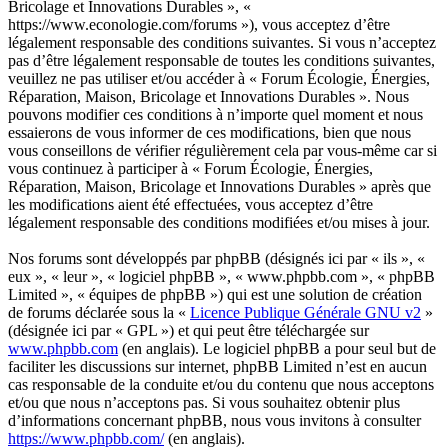
Bricolage et Innovations Durables », «
https://www.econologie.com/forums »), vous acceptez d’être
légalement responsable des conditions suivantes. Si vous n’acceptez
pas d’être légalement responsable de toutes les conditions suivantes,
veuillez ne pas utiliser et/ou accéder à « Forum Écologie, Énergies,
Réparation, Maison, Bricolage et Innovations Durables ». Nous
pouvons modifier ces conditions à n’importe quel moment et nous
essaierons de vous informer de ces modifications, bien que nous
vous conseillons de vérifier régulièrement cela par vous-même car si
vous continuez à participer à « Forum Écologie, Énergies,
Réparation, Maison, Bricolage et Innovations Durables » après que
les modifications aient été effectuées, vous acceptez d’être
légalement responsable des conditions modifiées et/ou mises à jour.
Nos forums sont développés par phpBB (désignés ici par « ils », «
eux », « leur », « logiciel phpBB », « www.phpbb.com », « phpBB
Limited », « équipes de phpBB ») qui est une solution de création
de forums déclarée sous la «
Licence Publique Générale GNU v2
»
(désignée ici par « GPL ») et qui peut être téléchargée sur
www.phpbb.com
(en anglais). Le logiciel phpBB a pour seul but de
faciliter les discussions sur internet, phpBB Limited n’est en aucun
cas responsable de la conduite et/ou du contenu que nous acceptons
et/ou que nous n’acceptons pas. Si vous souhaitez obtenir plus
d’informations concernant phpBB, nous vous invitons à consulter
https://www.phpbb.com/
(en anglais).