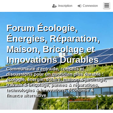
Inscription
Connexion
Forum Écologie,
Énergies, Réparation,
Maison, Bricolage et
Innovations Durables
Communauté d'entraide, conseils et
discussions pour un quotidien plus durable :
écologie, énergie, solaire, maison & jardinage,
travaux & bricolage, pannes & réparations,
technologies & innovations, économie &
finance alternative