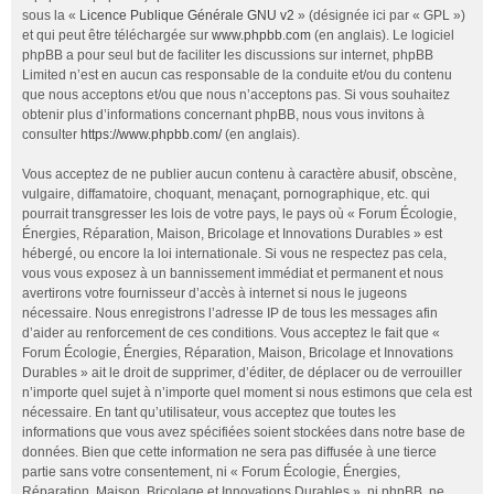
sous la «
Licence Publique Générale GNU v2
» (désignée ici par « GPL »)
et qui peut être téléchargée sur
www.phpbb.com
(en anglais). Le logiciel
phpBB a pour seul but de faciliter les discussions sur internet, phpBB
Limited n’est en aucun cas responsable de la conduite et/ou du contenu
que nous acceptons et/ou que nous n’acceptons pas. Si vous souhaitez
obtenir plus d’informations concernant phpBB, nous vous invitons à
consulter
https://www.phpbb.com/
(en anglais).
Vous acceptez de ne publier aucun contenu à caractère abusif, obscène,
vulgaire, diffamatoire, choquant, menaçant, pornographique, etc. qui
pourrait transgresser les lois de votre pays, le pays où « Forum Écologie,
Énergies, Réparation, Maison, Bricolage et Innovations Durables » est
hébergé, ou encore la loi internationale. Si vous ne respectez pas cela,
vous vous exposez à un bannissement immédiat et permanent et nous
avertirons votre fournisseur d’accès à internet si nous le jugeons
nécessaire. Nous enregistrons l’adresse IP de tous les messages afin
d’aider au renforcement de ces conditions. Vous acceptez le fait que «
Forum Écologie, Énergies, Réparation, Maison, Bricolage et Innovations
Durables » ait le droit de supprimer, d’éditer, de déplacer ou de verrouiller
n’importe quel sujet à n’importe quel moment si nous estimons que cela est
nécessaire. En tant qu’utilisateur, vous acceptez que toutes les
informations que vous avez spécifiées soient stockées dans notre base de
données. Bien que cette information ne sera pas diffusée à une tierce
partie sans votre consentement, ni « Forum Écologie, Énergies,
Réparation, Maison, Bricolage et Innovations Durables », ni phpBB, ne