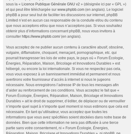
sous la «
Licence Publique Générale GNU v2
» (désignée ici par « GPL »)
et qui peut être téléchargée sur
www.phpbb.com
(en anglais). Le logiciel
phpBB a pour seul but de faciliter les discussions sur internet, phpBB
Limited n’est en aucun cas responsable de la conduite et/ou du contenu
que nous acceptons et/ou que nous n’acceptons pas. Si vous souhaitez
obtenir plus d’informations concernant phpBB, nous vous invitons à
consulter
https://www.phpbb.com/
(en anglais).
Vous acceptez de ne publier aucun contenu à caractère abusif, obscène,
vulgaire, diffamatoire, choquant, menaçant, pornographique, etc. qui
pourrait transgresser les lois de votre pays, le pays où « Forum Écologie,
Énergies, Réparation, Maison, Bricolage et Innovations Durables » est
hébergé, ou encore la loi internationale. Si vous ne respectez pas cela,
vous vous exposez à un bannissement immédiat et permanent et nous
avertirons votre fournisseur d’accès à internet si nous le jugeons
nécessaire. Nous enregistrons l’adresse IP de tous les messages afin
d’aider au renforcement de ces conditions. Vous acceptez le fait que «
Forum Écologie, Énergies, Réparation, Maison, Bricolage et Innovations
Durables » ait le droit de supprimer, d’éditer, de déplacer ou de verrouiller
n’importe quel sujet à n’importe quel moment si nous estimons que cela est
nécessaire. En tant qu’utilisateur, vous acceptez que toutes les
informations que vous avez spécifiées soient stockées dans notre base de
données. Bien que cette information ne sera pas diffusée à une tierce
partie sans votre consentement, ni « Forum Écologie, Énergies,
Réparation, Maison, Bricolage et Innovations Durables », ni phpBB, ne