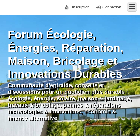
Inscription
Connexion
Forum Écologie,
Énergies, Réparation,
Maison, Bricolage et
Innovations Durables
Communauté d'entraide, conseils et
discussions pour un quotidien plus durable :
écologie, énergie, solaire, maison & jardinage,
travaux & bricolage, pannes & réparations,
technologies & innovations, économie &
finance alternative