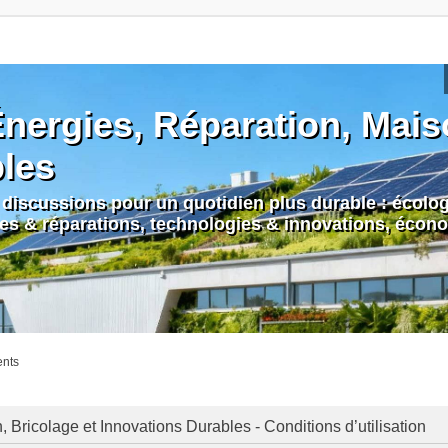
nergies, Réparation, Maiso
bles
discussions pour un quotidien plus durable : écologi
nes & réparations, technologies & innovations, écono
ents
Bricolage et Innovations Durables - Conditions d’utilisation