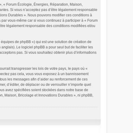
 », « Forum Écologie, Énergies, Réparation, Maison,
vantes. Si vous n’acceptez pas d’être légalement responsable
vations Durables ». Nous pouvons modifier ces conditions à
a par vous-même car si vous continuez à participer à « Forum
’être légalement responsable des conditions modifiées et/ou
« équipes de phpBB ») qui est une solution de création de
 anglais). Le logiciel phpBB a pour seul but de faciliter les
cceptons pas. Si vous souhaitez obtenir plus d’informations
rrait transgresser les lois de votre pays, le pays où «
espectez pas cela, vous vous exposez à un bannissement
 tous les messages afin d’aider au renforcement de ces
er, d’éditer, de déplacer ou de verrouiller n’importe quel
vous avez spécifiées soient stockées dans notre base de
on, Maison, Bricolage et Innovations Durables », ni phpBB,