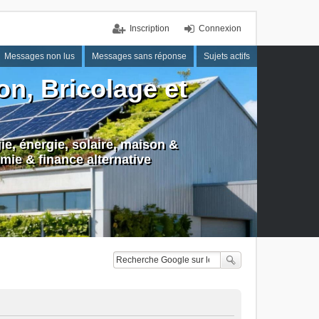
Inscription
Connexion
Messages non lus
Messages sans réponse
Sujets actifs
n, Bricolage et
e, énergie, solaire, maison &
mie & finance alternative