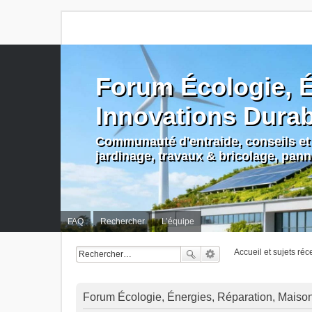
Forum Écologie, É
Innovations Dura
Communauté d'entraide, conseils et 
jardinage, travaux & bricolage, pan
FAQ
Rechercher
L’équipe
Accueil et sujets réc
Forum Écologie, Énergies, Réparation, Maison, 