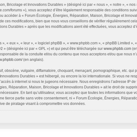
n, Bricolage et Innovations Durables » (désigné ici par « nous », « notre », « nos
ie.com/forums »), vous acceptez d’être légalement responsable des conditions sui
 et/ou accéder à « Forum Écologie, Énergies, Réparation, Maison, Bricolage et Inno
e ces modifications, bien que nous vous conseillons de vérifier régulièrement cel
tions Durables » après que les modifications aient été effectuées, vous acceptez d
 », « eux », « leur », « logiciel phpBB », « www.phpbb.com », « phpBB Limited », 
v2
» (désignée ici par « GPL ») et qui peut être téléchargée sur
www.phpbb.com
(en
responsable de la conduite et/ou du contenu que nous acceptons et/ou que nous n’a
ww.phpbb.com/
(en anglais).
, obscène, vulgaire, diffamatoire, choquant, menaçant, pornographique, etc. qui pou
Innovations Durables » est hébergé, ou encore la loi internationale. Si vous ne r
’accès à internet si nous le jugeons nécessaire. Nous enregistrons l’adresse IP de
ies, Réparation, Maison, Bricolage et Innovations Durables » ait le droit de supprim
nécessaire. En tant qu’utilisateur, vous acceptez que toutes les informations que 
ne tierce partie sans votre consentement, ni « Forum Écologie, Énergies, Réparati
ive de piratage visant à compromettre vos données.