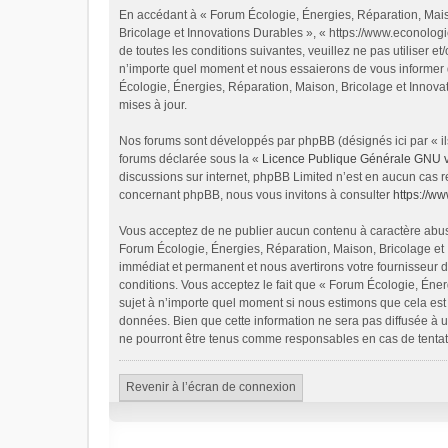
En accédant à « Forum Écologie, Énergies, Réparation, Maiso
Bricolage et Innovations Durables », « https://www.econolog
de toutes les conditions suivantes, veuillez ne pas utiliser
n’importe quel moment et nous essaierons de vous informer d
Écologie, Énergies, Réparation, Maison, Bricolage et Innova
mises à jour.
Nos forums sont développés par phpBB (désignés ici par « ils
forums déclarée sous la «
Licence Publique Générale GNU 
discussions sur internet, phpBB Limited n’est en aucun cas 
concernant phpBB, nous vous invitons à consulter
https://w
Vous acceptez de ne publier aucun contenu à caractère abusif
Forum Écologie, Énergies, Réparation, Maison, Bricolage et 
immédiat et permanent et nous avertirons votre fournisseur d
conditions. Vous acceptez le fait que « Forum Écologie, Énerg
sujet à n’importe quel moment si nous estimons que cela est 
données. Bien que cette information ne sera pas diffusée à u
ne pourront être tenus comme responsables en cas de tentat
Revenir à l’écran de connexion