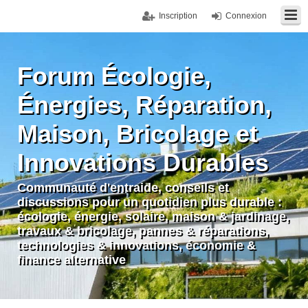
Inscription
Connexion
Forum Écologie,
Énergies, Réparation,
Maison, Bricolage et
Innovations Durables
Communauté d'entraide, conseils et
discussions pour un quotidien plus durable :
écologie, énergie, solaire, maison & jardinage,
travaux & bricolage, pannes & réparations,
technologies & innovations, économie &
finance alternative