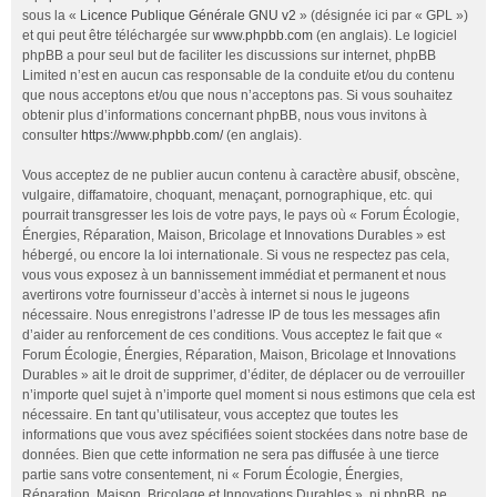
sous la «
Licence Publique Générale GNU v2
» (désignée ici par « GPL »)
et qui peut être téléchargée sur
www.phpbb.com
(en anglais). Le logiciel
phpBB a pour seul but de faciliter les discussions sur internet, phpBB
Limited n’est en aucun cas responsable de la conduite et/ou du contenu
que nous acceptons et/ou que nous n’acceptons pas. Si vous souhaitez
obtenir plus d’informations concernant phpBB, nous vous invitons à
consulter
https://www.phpbb.com/
(en anglais).
Vous acceptez de ne publier aucun contenu à caractère abusif, obscène,
vulgaire, diffamatoire, choquant, menaçant, pornographique, etc. qui
pourrait transgresser les lois de votre pays, le pays où « Forum Écologie,
Énergies, Réparation, Maison, Bricolage et Innovations Durables » est
hébergé, ou encore la loi internationale. Si vous ne respectez pas cela,
vous vous exposez à un bannissement immédiat et permanent et nous
avertirons votre fournisseur d’accès à internet si nous le jugeons
nécessaire. Nous enregistrons l’adresse IP de tous les messages afin
d’aider au renforcement de ces conditions. Vous acceptez le fait que «
Forum Écologie, Énergies, Réparation, Maison, Bricolage et Innovations
Durables » ait le droit de supprimer, d’éditer, de déplacer ou de verrouiller
n’importe quel sujet à n’importe quel moment si nous estimons que cela est
nécessaire. En tant qu’utilisateur, vous acceptez que toutes les
informations que vous avez spécifiées soient stockées dans notre base de
données. Bien que cette information ne sera pas diffusée à une tierce
partie sans votre consentement, ni « Forum Écologie, Énergies,
Réparation, Maison, Bricolage et Innovations Durables », ni phpBB, ne