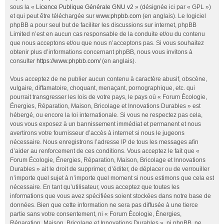
sous la «
Licence Publique Générale GNU v2
» (désignée ici par « GPL »)
et qui peut être téléchargée sur
www.phpbb.com
(en anglais). Le logiciel
phpBB a pour seul but de faciliter les discussions sur internet, phpBB
Limited n’est en aucun cas responsable de la conduite et/ou du contenu
que nous acceptons et/ou que nous n’acceptons pas. Si vous souhaitez
obtenir plus d’informations concernant phpBB, nous vous invitons à
consulter
https://www.phpbb.com/
(en anglais).
Vous acceptez de ne publier aucun contenu à caractère abusif, obscène,
vulgaire, diffamatoire, choquant, menaçant, pornographique, etc. qui
pourrait transgresser les lois de votre pays, le pays où « Forum Écologie,
Énergies, Réparation, Maison, Bricolage et Innovations Durables » est
hébergé, ou encore la loi internationale. Si vous ne respectez pas cela,
vous vous exposez à un bannissement immédiat et permanent et nous
avertirons votre fournisseur d’accès à internet si nous le jugeons
nécessaire. Nous enregistrons l’adresse IP de tous les messages afin
d’aider au renforcement de ces conditions. Vous acceptez le fait que «
Forum Écologie, Énergies, Réparation, Maison, Bricolage et Innovations
Durables » ait le droit de supprimer, d’éditer, de déplacer ou de verrouiller
n’importe quel sujet à n’importe quel moment si nous estimons que cela est
nécessaire. En tant qu’utilisateur, vous acceptez que toutes les
informations que vous avez spécifiées soient stockées dans notre base de
données. Bien que cette information ne sera pas diffusée à une tierce
partie sans votre consentement, ni « Forum Écologie, Énergies,
Réparation, Maison, Bricolage et Innovations Durables », ni phpBB, ne