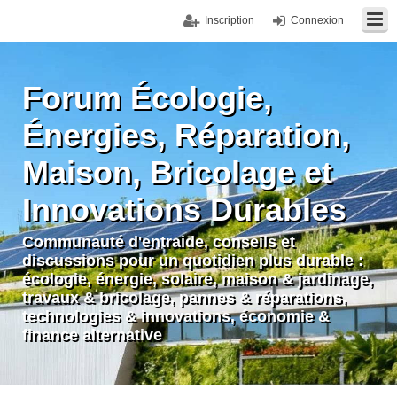
Inscription
Connexion
Forum Écologie,
Énergies, Réparation,
Maison, Bricolage et
Innovations Durables
Communauté d'entraide, conseils et
discussions pour un quotidien plus durable :
écologie, énergie, solaire, maison & jardinage,
travaux & bricolage, pannes & réparations,
technologies & innovations, économie &
finance alternative