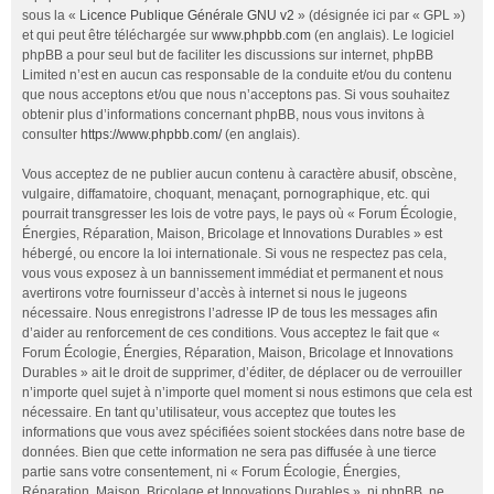
sous la «
Licence Publique Générale GNU v2
» (désignée ici par « GPL »)
et qui peut être téléchargée sur
www.phpbb.com
(en anglais). Le logiciel
phpBB a pour seul but de faciliter les discussions sur internet, phpBB
Limited n’est en aucun cas responsable de la conduite et/ou du contenu
que nous acceptons et/ou que nous n’acceptons pas. Si vous souhaitez
obtenir plus d’informations concernant phpBB, nous vous invitons à
consulter
https://www.phpbb.com/
(en anglais).
Vous acceptez de ne publier aucun contenu à caractère abusif, obscène,
vulgaire, diffamatoire, choquant, menaçant, pornographique, etc. qui
pourrait transgresser les lois de votre pays, le pays où « Forum Écologie,
Énergies, Réparation, Maison, Bricolage et Innovations Durables » est
hébergé, ou encore la loi internationale. Si vous ne respectez pas cela,
vous vous exposez à un bannissement immédiat et permanent et nous
avertirons votre fournisseur d’accès à internet si nous le jugeons
nécessaire. Nous enregistrons l’adresse IP de tous les messages afin
d’aider au renforcement de ces conditions. Vous acceptez le fait que «
Forum Écologie, Énergies, Réparation, Maison, Bricolage et Innovations
Durables » ait le droit de supprimer, d’éditer, de déplacer ou de verrouiller
n’importe quel sujet à n’importe quel moment si nous estimons que cela est
nécessaire. En tant qu’utilisateur, vous acceptez que toutes les
informations que vous avez spécifiées soient stockées dans notre base de
données. Bien que cette information ne sera pas diffusée à une tierce
partie sans votre consentement, ni « Forum Écologie, Énergies,
Réparation, Maison, Bricolage et Innovations Durables », ni phpBB, ne