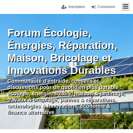
Inscription
Connexion
Forum Écologie,
Énergies, Réparation,
Maison, Bricolage et
Innovations Durables
Communauté d'entraide, conseils et
discussions pour un quotidien plus durable :
écologie, énergie, solaire, maison & jardinage,
travaux & bricolage, pannes & réparations,
technologies & innovations, économie &
finance alternative