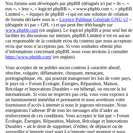
Nos forums sont développés par phpBB (désignés ici par « ils », «
eux », « leur », « logiciel phpBB », « www.phpbb.com », « phpBB
Limited », « équipes de phpBB ») qui est une solution de création
de forums déclarée sous la «
Licence Publique Générale GNU v2
»
(désignée ici par « GPL ») et qui peut être téléchargée sur
www.phpbb.com
(en anglais). Le logiciel phpBB a pour seul but de
faciliter les discussions sur internet, phpBB Limited n’est en aucun
cas responsable de la conduite et/ou du contenu que nous acceptons
et/ou que nous n’acceptons pas. Si vous souhaitez obtenir plus
d’informations concernant phpBB, nous vous invitons à consulter
https://www.phpbb.com/
(en anglais).
Vous acceptez de ne publier aucun contenu à caractère abusif,
obscène, vulgaire, diffamatoire, choquant, menaçant,
pornographique, etc. qui pourrait transgresser les lois de votre pays,
le pays où « Forum Écologie, Énergies, Réparation, Maison,
Bricolage et Innovations Durables » est hébergé, ou encore la loi
internationale. Si vous ne respectez pas cela, vous vous exposez à
un bannissement immédiat et permanent et nous avertirons votre
fournisseur d’accès à internet si nous le jugeons nécessaire. Nous
enregistrons l’adresse IP de tous les messages afin d’aider au
renforcement de ces conditions. Vous acceptez le fait que « Forum
Écologie, Énergies, Réparation, Maison, Bricolage et Innovations
Durables » ait le droit de supprimer, d’éditer, de déplacer ou de
verrouiller n’importe quel sujet à n’importe quel moment si nous