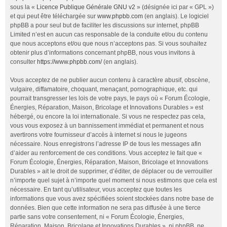
sous la «
Licence Publique Générale GNU v2
» (désignée ici par « GPL »)
et qui peut être téléchargée sur
www.phpbb.com
(en anglais). Le logiciel
phpBB a pour seul but de faciliter les discussions sur internet, phpBB
Limited n’est en aucun cas responsable de la conduite et/ou du contenu
que nous acceptons et/ou que nous n’acceptons pas. Si vous souhaitez
obtenir plus d’informations concernant phpBB, nous vous invitons à
consulter
https://www.phpbb.com/
(en anglais).
Vous acceptez de ne publier aucun contenu à caractère abusif, obscène,
vulgaire, diffamatoire, choquant, menaçant, pornographique, etc. qui
pourrait transgresser les lois de votre pays, le pays où « Forum Écologie,
Énergies, Réparation, Maison, Bricolage et Innovations Durables » est
hébergé, ou encore la loi internationale. Si vous ne respectez pas cela,
vous vous exposez à un bannissement immédiat et permanent et nous
avertirons votre fournisseur d’accès à internet si nous le jugeons
nécessaire. Nous enregistrons l’adresse IP de tous les messages afin
d’aider au renforcement de ces conditions. Vous acceptez le fait que «
Forum Écologie, Énergies, Réparation, Maison, Bricolage et Innovations
Durables » ait le droit de supprimer, d’éditer, de déplacer ou de verrouiller
n’importe quel sujet à n’importe quel moment si nous estimons que cela est
nécessaire. En tant qu’utilisateur, vous acceptez que toutes les
informations que vous avez spécifiées soient stockées dans notre base de
données. Bien que cette information ne sera pas diffusée à une tierce
partie sans votre consentement, ni « Forum Écologie, Énergies,
Réparation, Maison, Bricolage et Innovations Durables », ni phpBB, ne