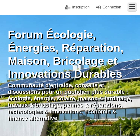
Inscription
Connexion
Forum Écologie,
Énergies, Réparation,
Maison, Bricolage et
Innovations Durables
Communauté d'entraide, conseils et
discussions pour un quotidien plus durable :
écologie, énergie, solaire, maison & jardinage,
travaux & bricolage, pannes & réparations,
technologies & innovations, économie &
finance alternative