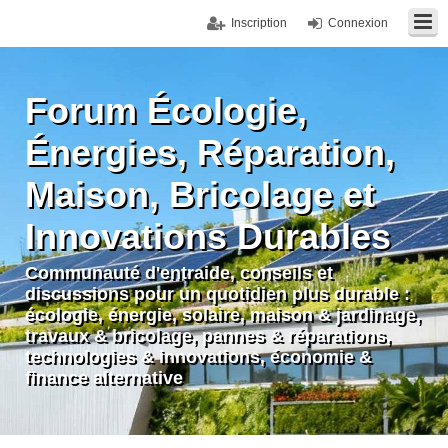
Inscription
Connexion
Forum Écologie,
Énergies, Réparation,
Maison, Bricolage et
Innovations Durables
Communauté d'entraide, conseils et
discussions pour un quotidien plus durable :
écologie, énergie, solaire, maison & jardinage,
travaux & bricolage, pannes & réparations,
technologies & innovations, économie &
finance alternative