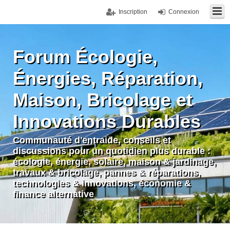
Inscription
Connexion
Forum Écologie,
Énergies, Réparation,
Maison, Bricolage et
Innovations Durables
Communauté d'entraide, conseils et
discussions pour un quotidien plus durable :
écologie, énergie, solaire, maison & jardinage,
travaux & bricolage, pannes & réparations,
technologies & innovations, économie &
finance alternative