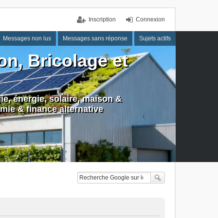
Inscription
Connexion
Messages non lus
Messages sans réponse
Sujets actifs
n, Bricolage et
e, énergie, solaire, maison &
mie & finance alternative