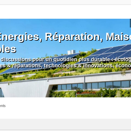
nergies, Réparation, Maiso
bles
discussions pour un quotidien plus durable : écologi
nes & réparations, technologies & innovations, écono
ents