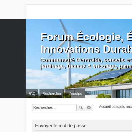
Forum Écologie, É
Innovations Dura
Communauté d'entraide, conseils et 
jardinage, travaux & bricolage, pan
FAQ
Rechercher
L’équipe
Accueil et sujets réc
Envoyer le mot de passe