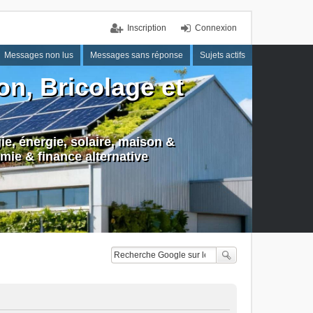
Inscription
Connexion
Messages non lus
Messages sans réponse
Sujets actifs
n, Bricolage et
e, énergie, solaire, maison &
mie & finance alternative