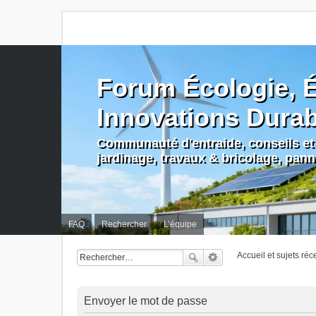
Forum Écologie, É
Innovations Dura
Communauté d'entraide, conseils et 
jardinage, travaux & bricolage, pan
FAQ
Rechercher
L’équipe
Accueil et sujets réc
Envoyer le mot de passe