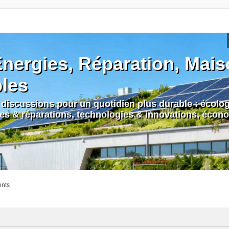
nergies, Réparation, Maiso
bles
discussions pour un quotidien plus durable : écologi
nes & réparations, technologies & innovations, écono
ents