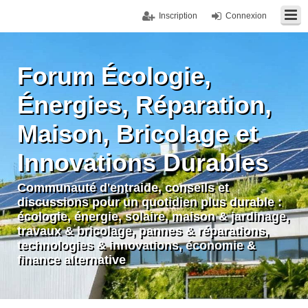
Inscription
Connexion
Forum Écologie,
Énergies, Réparation,
Maison, Bricolage et
Innovations Durables
Communauté d'entraide, conseils et
discussions pour un quotidien plus durable :
écologie, énergie, solaire, maison & jardinage,
travaux & bricolage, pannes & réparations,
technologies & innovations, économie &
finance alternative