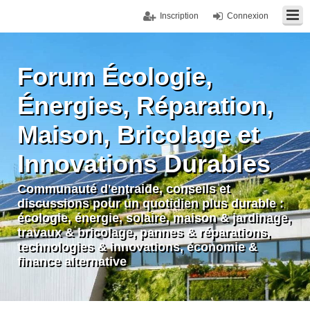
Inscription
Connexion
Forum Écologie,
Énergies, Réparation,
Maison, Bricolage et
Innovations Durables
Communauté d'entraide, conseils et
discussions pour un quotidien plus durable :
écologie, énergie, solaire, maison & jardinage,
travaux & bricolage, pannes & réparations,
technologies & innovations, économie &
finance alternative