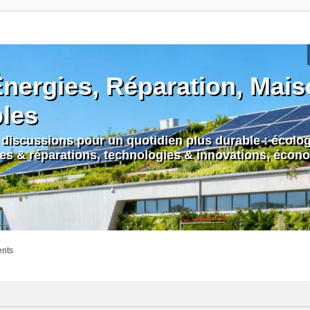
nergies, Réparation, Maiso
bles
discussions pour un quotidien plus durable : écologi
nes & réparations, technologies & innovations, écono
ents