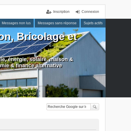
Inscription
Connexion
Messages non lus
Messages sans réponse
Sujets actifs
n, Bricolage et
e, énergie, solaire, maison &
mie & finance alternative