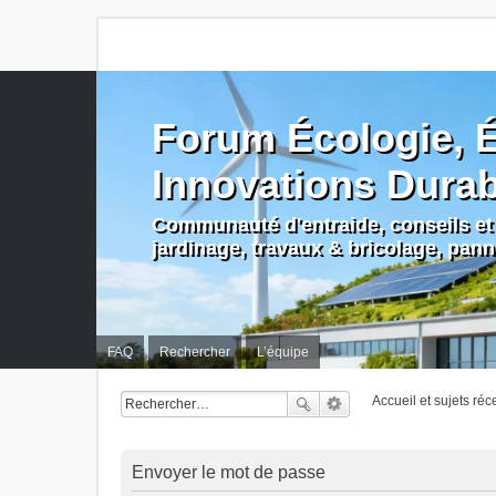
Forum Écologie, É
Innovations Dura
Communauté d'entraide, conseils et 
jardinage, travaux & bricolage, pan
FAQ
Rechercher
L’équipe
Accueil et sujets réc
Envoyer le mot de passe