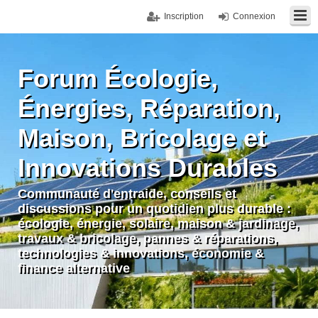
Inscription
Connexion
Forum Écologie,
Énergies, Réparation,
Maison, Bricolage et
Innovations Durables
Communauté d'entraide, conseils et
discussions pour un quotidien plus durable :
écologie, énergie, solaire, maison & jardinage,
travaux & bricolage, pannes & réparations,
technologies & innovations, économie &
finance alternative