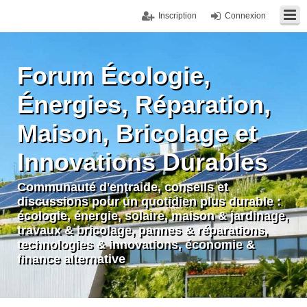
Inscription
Connexion
Forum Écologie,
Énergies, Réparation,
Maison, Bricolage et
Innovations Durables
Communauté d'entraide, conseils et
discussions pour un quotidien plus durable :
écologie, énergie, solaire, maison & jardinage,
travaux & bricolage, pannes & réparations,
technologies & innovations, économie &
finance alternative