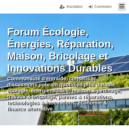
Inscription
Connexion
Forum Écologie,
Énergies, Réparation,
Maison, Bricolage et
Innovations Durables
Communauté d'entraide, conseils et
discussions pour un quotidien plus durable :
écologie, énergie, solaire, maison & jardinage,
travaux & bricolage, pannes & réparations,
technologies & innovations, économie &
finance alternative