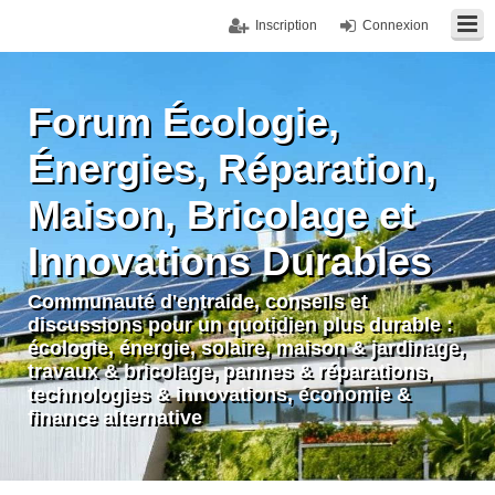
Inscription
Connexion
Forum Écologie,
Énergies, Réparation,
Maison, Bricolage et
Innovations Durables
Communauté d'entraide, conseils et
discussions pour un quotidien plus durable :
écologie, énergie, solaire, maison & jardinage,
travaux & bricolage, pannes & réparations,
technologies & innovations, économie &
finance alternative