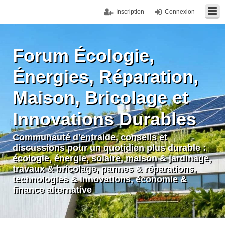
Inscription
Connexion
Forum Écologie,
Énergies, Réparation,
Maison, Bricolage et
Innovations Durables
Communauté d'entraide, conseils et
discussions pour un quotidien plus durable :
écologie, énergie, solaire, maison & jardinage,
travaux & bricolage, pannes & réparations,
technologies & innovations, économie &
finance alternative