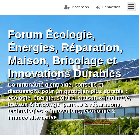
Inscription
Connexion
Forum Écologie,
Énergies, Réparation,
Maison, Bricolage et
Innovations Durables
Communauté d'entraide, conseils et
discussions pour un quotidien plus durable :
écologie, énergie, solaire, maison & jardinage,
travaux & bricolage, pannes & réparations,
technologies & innovations, économie &
finance alternative