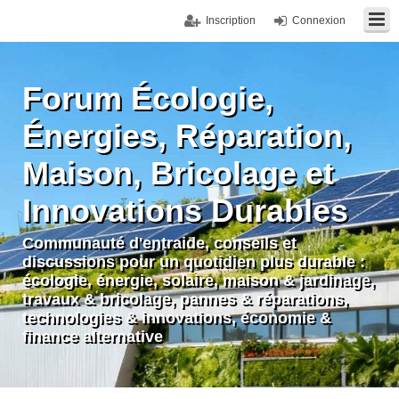
Inscription
Connexion
Forum Écologie,
Énergies, Réparation,
Maison, Bricolage et
Innovations Durables
Communauté d'entraide, conseils et
discussions pour un quotidien plus durable :
écologie, énergie, solaire, maison & jardinage,
travaux & bricolage, pannes & réparations,
technologies & innovations, économie &
finance alternative