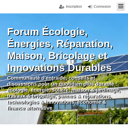
Inscription
Connexion
Forum Écologie,
Énergies, Réparation,
Maison, Bricolage et
Innovations Durables
Communauté d'entraide, conseils et
discussions pour un quotidien plus durable :
écologie, énergie, solaire, maison & jardinage,
travaux & bricolage, pannes & réparations,
technologies & innovations, économie &
finance alternative