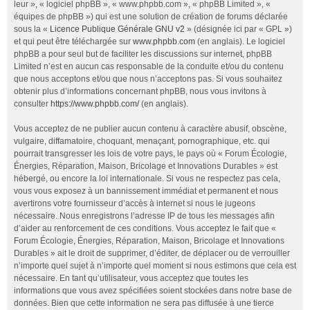
leur », « logiciel phpBB », « www.phpbb.com », « phpBB Limited », «
équipes de phpBB ») qui est une solution de création de forums déclarée
sous la «
Licence Publique Générale GNU v2
» (désignée ici par « GPL »)
et qui peut être téléchargée sur
www.phpbb.com
(en anglais). Le logiciel
phpBB a pour seul but de faciliter les discussions sur internet, phpBB
Limited n’est en aucun cas responsable de la conduite et/ou du contenu
que nous acceptons et/ou que nous n’acceptons pas. Si vous souhaitez
obtenir plus d’informations concernant phpBB, nous vous invitons à
consulter
https://www.phpbb.com/
(en anglais).
Vous acceptez de ne publier aucun contenu à caractère abusif, obscène,
vulgaire, diffamatoire, choquant, menaçant, pornographique, etc. qui
pourrait transgresser les lois de votre pays, le pays où « Forum Écologie,
Énergies, Réparation, Maison, Bricolage et Innovations Durables » est
hébergé, ou encore la loi internationale. Si vous ne respectez pas cela,
vous vous exposez à un bannissement immédiat et permanent et nous
avertirons votre fournisseur d’accès à internet si nous le jugeons
nécessaire. Nous enregistrons l’adresse IP de tous les messages afin
d’aider au renforcement de ces conditions. Vous acceptez le fait que «
Forum Écologie, Énergies, Réparation, Maison, Bricolage et Innovations
Durables » ait le droit de supprimer, d’éditer, de déplacer ou de verrouiller
n’importe quel sujet à n’importe quel moment si nous estimons que cela est
nécessaire. En tant qu’utilisateur, vous acceptez que toutes les
informations que vous avez spécifiées soient stockées dans notre base de
données. Bien que cette information ne sera pas diffusée à une tierce