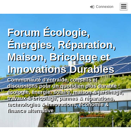
Connexion
Forum Écologie,
Énergies, Réparation,
Maison, Bricolage et
Innovations Durables
Communauté d'entraide, conseils et
discussions pour un quotidien plus durable :
écologie, énergie, solaire, maison & jardinage,
travaux & bricolage, pannes & réparations,
technologies & innovations, économie &
finance alternative