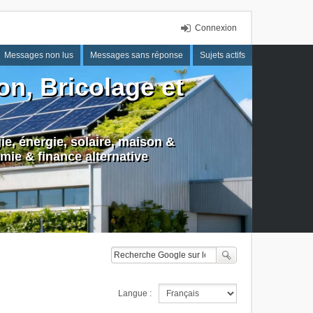
Connexion
Messages non lus
Messages sans réponse
Sujets actifs
n, Bricolage et
e, énergie, solaire, maison &
mie & finance alternative
Langue :