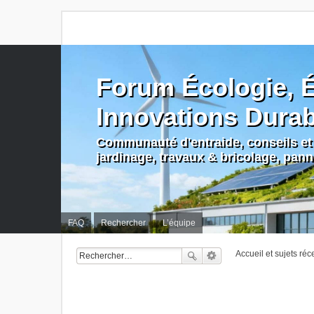
Forum Écologie, É
Innovations Dura
Communauté d'entraide, conseils et 
jardinage, travaux & bricolage, pan
FAQ
Rechercher
L’équipe
Accueil et sujets réc