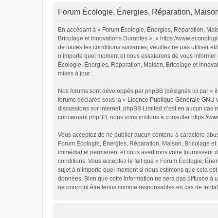
Forum Écologie, Énergies, Réparation, Maison,
En accédant à « Forum Écologie, Énergies, Réparation, Maiso
Bricolage et Innovations Durables », « https://www.econolog
de toutes les conditions suivantes, veuillez ne pas utiliser
n’importe quel moment et nous essaierons de vous informer d
Écologie, Énergies, Réparation, Maison, Bricolage et Innova
mises à jour.
Nos forums sont développés par phpBB (désignés ici par « ils
forums déclarée sous la «
Licence Publique Générale GNU 
discussions sur internet, phpBB Limited n’est en aucun cas 
concernant phpBB, nous vous invitons à consulter
https://w
Vous acceptez de ne publier aucun contenu à caractère abusif
Forum Écologie, Énergies, Réparation, Maison, Bricolage et 
immédiat et permanent et nous avertirons votre fournisseur d
conditions. Vous acceptez le fait que « Forum Écologie, Énerg
sujet à n’importe quel moment si nous estimons que cela est 
données. Bien que cette information ne sera pas diffusée à u
ne pourront être tenus comme responsables en cas de tentat