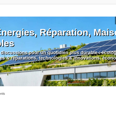
nergies, Réparation, Maiso
bles
discussions pour un quotidien plus durable : écologi
nes & réparations, technologies & innovations, écono
ents