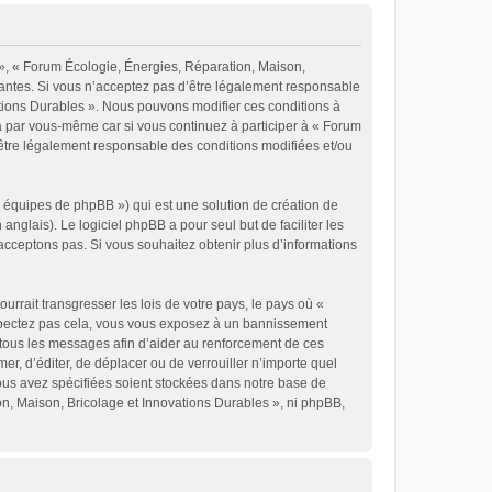
 », « Forum Écologie, Énergies, Réparation, Maison,
vantes. Si vous n’acceptez pas d’être légalement responsable
vations Durables ». Nous pouvons modifier ces conditions à
a par vous-même car si vous continuez à participer à « Forum
’être légalement responsable des conditions modifiées et/ou
« équipes de phpBB ») qui est une solution de création de
 anglais). Le logiciel phpBB a pour seul but de faciliter les
cceptons pas. Si vous souhaitez obtenir plus d’informations
rrait transgresser les lois de votre pays, le pays où «
espectez pas cela, vous vous exposez à un bannissement
 tous les messages afin d’aider au renforcement de ces
er, d’éditer, de déplacer ou de verrouiller n’importe quel
vous avez spécifiées soient stockées dans notre base de
on, Maison, Bricolage et Innovations Durables », ni phpBB,