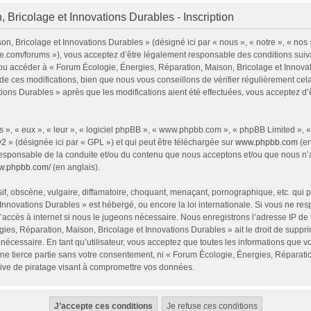
 Bricolage et Innovations Durables - Inscription
n, Bricolage et Innovations Durables » (désigné ici par « nous », « notre », « nos
ie.com/forums »), vous acceptez d’être légalement responsable des conditions sui
 et/ou accéder à « Forum Écologie, Énergies, Réparation, Maison, Bricolage et Inno
e ces modifications, bien que nous vous conseillons de vérifier régulièrement cel
tions Durables » après que les modifications aient été effectuées, vous acceptez d
 », « eux », « leur », « logiciel phpBB », « www.phpbb.com », « phpBB Limited », 
v2
» (désignée ici par « GPL ») et qui peut être téléchargée sur
www.phpbb.com
(en
responsable de la conduite et/ou du contenu que nous acceptons et/ou que nous n’a
ww.phpbb.com/
(en anglais).
, obscène, vulgaire, diffamatoire, choquant, menaçant, pornographique, etc. qui pou
Innovations Durables » est hébergé, ou encore la loi internationale. Si vous ne r
’accès à internet si nous le jugeons nécessaire. Nous enregistrons l’adresse IP de
ies, Réparation, Maison, Bricolage et Innovations Durables » ait le droit de supprim
nécessaire. En tant qu’utilisateur, vous acceptez que toutes les informations que 
ne tierce partie sans votre consentement, ni « Forum Écologie, Énergies, Réparati
ive de piratage visant à compromettre vos données.