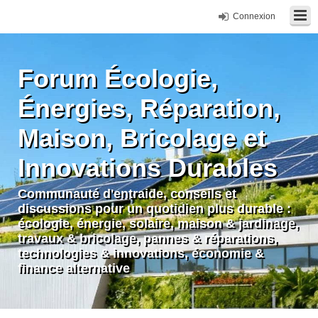
Connexion
Forum Écologie,
Énergies, Réparation,
Maison, Bricolage et
Innovations Durables
Communauté d'entraide, conseils et
discussions pour un quotidien plus durable :
écologie, énergie, solaire, maison & jardinage,
travaux & bricolage, pannes & réparations,
technologies & innovations, économie &
finance alternative