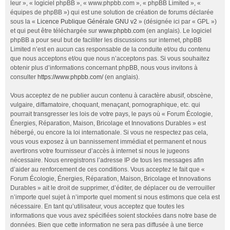
leur », « logiciel phpBB », « www.phpbb.com », « phpBB Limited », «
équipes de phpBB ») qui est une solution de création de forums déclarée
sous la «
Licence Publique Générale GNU v2
» (désignée ici par « GPL »)
et qui peut être téléchargée sur
www.phpbb.com
(en anglais). Le logiciel
phpBB a pour seul but de faciliter les discussions sur internet, phpBB
Limited n’est en aucun cas responsable de la conduite et/ou du contenu
que nous acceptons et/ou que nous n’acceptons pas. Si vous souhaitez
obtenir plus d’informations concernant phpBB, nous vous invitons à
consulter
https://www.phpbb.com/
(en anglais).
Vous acceptez de ne publier aucun contenu à caractère abusif, obscène,
vulgaire, diffamatoire, choquant, menaçant, pornographique, etc. qui
pourrait transgresser les lois de votre pays, le pays où « Forum Écologie,
Énergies, Réparation, Maison, Bricolage et Innovations Durables » est
hébergé, ou encore la loi internationale. Si vous ne respectez pas cela,
vous vous exposez à un bannissement immédiat et permanent et nous
avertirons votre fournisseur d’accès à internet si nous le jugeons
nécessaire. Nous enregistrons l’adresse IP de tous les messages afin
d’aider au renforcement de ces conditions. Vous acceptez le fait que «
Forum Écologie, Énergies, Réparation, Maison, Bricolage et Innovations
Durables » ait le droit de supprimer, d’éditer, de déplacer ou de verrouiller
n’importe quel sujet à n’importe quel moment si nous estimons que cela est
nécessaire. En tant qu’utilisateur, vous acceptez que toutes les
informations que vous avez spécifiées soient stockées dans notre base de
données. Bien que cette information ne sera pas diffusée à une tierce