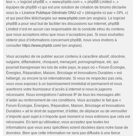
leur », « logiciel phpBB », « www.phpbb.com », « phpBB Limited », «
équipes de phpBB ») qui est une solution de création de forums déclarée
sous la «
Licence Publique Générale GNU v2
» (désignée ici par « GPL »)
et qui peut être téléchargée sur
www.phpbb.com
(en anglais). Le logiciel
phpBB a pour seul but de faciliter les discussions sur internet, phpBB
Limited n’est en aucun cas responsable de la conduite et/ou du contenu
que nous acceptons et/ou que nous n’acceptons pas. Si vous souhaitez
obtenir plus d’informations concernant phpBB, nous vous invitons à
consulter
https://www.phpbb.com/
(en anglais).
Vous acceptez de ne publier aucun contenu à caractère abusif, obscène,
vulgaire, diffamatoire, choquant, menaçant, pornographique, etc. qui
pourrait transgresser les lois de votre pays, le pays où « Forum Écologie,
Énergies, Réparation, Maison, Bricolage et Innovations Durables » est
hébergé, ou encore la loi internationale. Si vous ne respectez pas cela,
vous vous exposez à un bannissement immédiat et permanent et nous
avertirons votre fournisseur d’accès à internet si nous le jugeons
nécessaire. Nous enregistrons l’adresse IP de tous les messages afin
d’aider au renforcement de ces conditions. Vous acceptez le fait que «
Forum Écologie, Énergies, Réparation, Maison, Bricolage et Innovations
Durables » ait le droit de supprimer, d’éditer, de déplacer ou de verrouiller
n’importe quel sujet à n’importe quel moment si nous estimons que cela est
nécessaire. En tant qu’utilisateur, vous acceptez que toutes les
informations que vous avez spécifiées soient stockées dans notre base de
données. Bien que cette information ne sera pas diffusée à une tierce