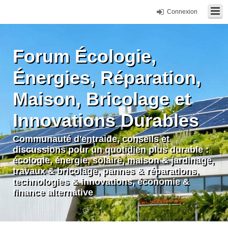
Connexion
Forum Écologie,
Énergies, Réparation,
Maison, Bricolage et
Innovations Durables
Communauté d'entraide, conseils et
discussions pour un quotidien plus durable :
écologie, énergie, solaire, maison & jardinage,
travaux & bricolage, pannes & réparations,
technologies & innovations, économie &
finance alternative