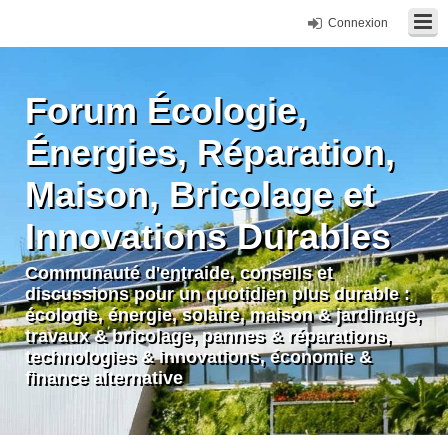
Connexion
Forum Écologie,
Énergies, Réparation,
Maison, Bricolage et
Innovations Durables
Communauté d'entraide, conseils et
discussions pour un quotidien plus durable :
écologie, énergie, solaire, maison & jardinage,
travaux & bricolage, pannes & réparations,
technologies & innovations, économie &
finance alternative