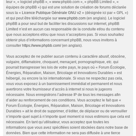
leur », « logiciel phpBB », « www.phpbb.com », « phpBB Limited », «
équipes de phpBB ») qui est une solution de création de forums déclarée
sous la «
Licence Publique Générale GNU v2
» (désignée ici par « GPL »)
et qui peut être téléchargée sur
www.phpbb.com
(en anglais). Le logiciel
phpBB a pour seul but de faciliter les discussions sur internet, phpBB
Limited n’est en aucun cas responsable de la conduite et/ou du contenu
que nous acceptons et/ou que nous n’acceptons pas. Si vous souhaitez
obtenir plus d’informations concernant phpBB, nous vous invitons à
consulter
https://www.phpbb.com/
(en anglais).
Vous acceptez de ne publier aucun contenu à caractère abusif, obscène,
vulgaire, diffamatoire, choquant, menaçant, pornographique, etc. qui
pourrait transgresser les lois de votre pays, le pays où « Forum Écologie,
Énergies, Réparation, Maison, Bricolage et Innovations Durables » est
hébergé, ou encore la loi internationale. Si vous ne respectez pas cela,
vous vous exposez à un bannissement immédiat et permanent et nous
avertirons votre fournisseur d’accès à internet si nous le jugeons
nécessaire. Nous enregistrons l’adresse IP de tous les messages afin
d’aider au renforcement de ces conditions. Vous acceptez le fait que «
Forum Écologie, Énergies, Réparation, Maison, Bricolage et Innovations
Durables » ait le droit de supprimer, d’éditer, de déplacer ou de verrouiller
n’importe quel sujet à n’importe quel moment si nous estimons que cela est
nécessaire. En tant qu’utilisateur, vous acceptez que toutes les
informations que vous avez spécifiées soient stockées dans notre base de
données. Bien que cette information ne sera pas diffusée à une tierce