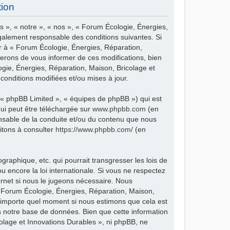
tion
 », « notre », « nos », « Forum Écologie, Énergies,
galement responsable des conditions suivantes. Si
er à « Forum Écologie, Énergies, Réparation,
erons de vous informer de ces modifications, bien
ogie, Énergies, Réparation, Maison, Bricolage et
conditions modifiées et/ou mises à jour.
, « phpBB Limited », « équipes de phpBB ») qui est
qui peut être téléchargée sur
www.phpbb.com
(en
ponsable de la conduite et/ou du contenu que nous
itons à consulter
https://www.phpbb.com/
(en
raphique, etc. qui pourrait transgresser les lois de
 encore la loi internationale. Si vous ne respectez
rnet si nous le jugeons nécessaire. Nous
« Forum Écologie, Énergies, Réparation, Maison,
à n’importe quel moment si nous estimons que cela est
ns notre base de données. Bien que cette information
olage et Innovations Durables », ni phpBB, ne