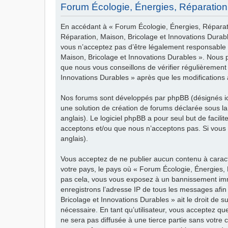
Forum Écologie, Énergies, Réparation, 
En accédant à « Forum Écologie, Énergies, Réparatio
Réparation, Maison, Bricolage et Innovations Durab
vous n’acceptez pas d’être légalement responsable d
Maison, Bricolage et Innovations Durables ». Nous 
que nous vous conseillons de vérifier régulièrement
Innovations Durables » après que les modifications 
Nos forums sont développés par phpBB (désignés ici 
une solution de création de forums déclarée sous l
anglais). Le logiciel phpBB a pour seul but de facil
acceptons et/ou que nous n’acceptons pas. Si vous 
anglais).
Vous acceptez de ne publier aucun contenu à caractè
votre pays, le pays où « Forum Écologie, Énergies, 
pas cela, vous vous exposez à un bannissement immé
enregistrons l’adresse IP de tous les messages afin
Bricolage et Innovations Durables » ait le droit de 
nécessaire. En tant qu’utilisateur, vous acceptez q
ne sera pas diffusée à une tierce partie sans votre