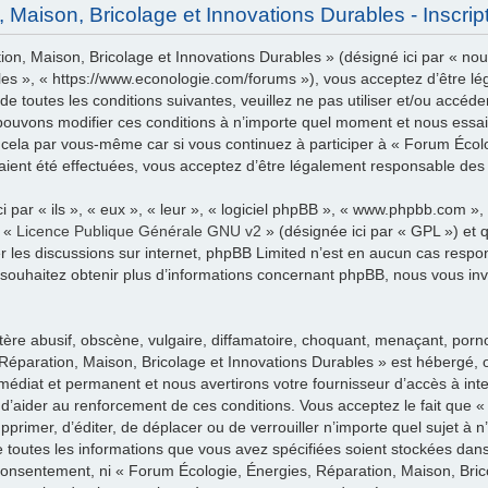
Maison, Bricolage et Innovations Durables - Inscrip
n, Maison, Bricolage et Innovations Durables » (désigné ici par « nous
les », « https://www.econologie.com/forums »), vous acceptez d’être lé
e toutes les conditions suivantes, veuillez ne pas utiliser et/ou accéd
pouvons modifier ces conditions à n’importe quel moment et nous essai
 cela par vous-même car si vous continuez à participer à « Forum Écol
aient été effectuées, vous acceptez d’être légalement responsable des 
par « ils », « eux », « leur », « logiciel phpBB », « www.phpbb.com »
a «
Licence Publique Générale GNU v2
» (désignée ici par « GPL ») et 
iter les discussions sur internet, phpBB Limited n’est en aucun cas res
souhaitez obtenir plus d’informations concernant phpBB, nous vous inv
re abusif, obscène, vulgaire, diffamatoire, choquant, menaçant, pornog
Réparation, Maison, Bricolage et Innovations Durables » est hébergé, ou
diat et permanent et nous avertirons votre fournisseur d’accès à inte
 d’aider au renforcement de ces conditions. Vous acceptez le fait que 
supprimer, d’éditer, de déplacer ou de verrouiller n’importe quel sujet 
ue toutes les informations que vous avez spécifiées soient stockées da
 consentement, ni « Forum Écologie, Énergies, Réparation, Maison, Bric