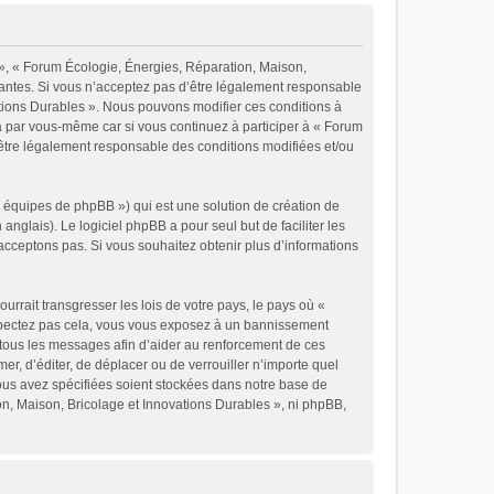
 », « Forum Écologie, Énergies, Réparation, Maison,
vantes. Si vous n’acceptez pas d’être légalement responsable
vations Durables ». Nous pouvons modifier ces conditions à
a par vous-même car si vous continuez à participer à « Forum
’être légalement responsable des conditions modifiées et/ou
« équipes de phpBB ») qui est une solution de création de
 anglais). Le logiciel phpBB a pour seul but de faciliter les
cceptons pas. Si vous souhaitez obtenir plus d’informations
rrait transgresser les lois de votre pays, le pays où «
espectez pas cela, vous vous exposez à un bannissement
 tous les messages afin d’aider au renforcement de ces
er, d’éditer, de déplacer ou de verrouiller n’importe quel
vous avez spécifiées soient stockées dans notre base de
on, Maison, Bricolage et Innovations Durables », ni phpBB,