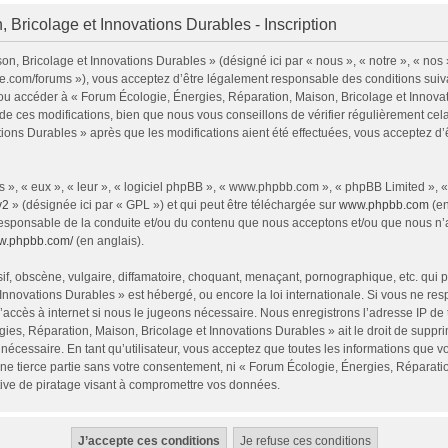
 Bricolage et Innovations Durables - Inscription
n, Bricolage et Innovations Durables » (désigné ici par « nous », « notre », « nos
ie.com/forums »), vous acceptez d’être légalement responsable des conditions sui
 et/ou accéder à « Forum Écologie, Énergies, Réparation, Maison, Bricolage et Inno
e ces modifications, bien que nous vous conseillons de vérifier régulièrement cel
tions Durables » après que les modifications aient été effectuées, vous acceptez d
 », « eux », « leur », « logiciel phpBB », « www.phpbb.com », « phpBB Limited », 
v2
» (désignée ici par « GPL ») et qui peut être téléchargée sur
www.phpbb.com
(en
responsable de la conduite et/ou du contenu que nous acceptons et/ou que nous n’a
ww.phpbb.com/
(en anglais).
, obscène, vulgaire, diffamatoire, choquant, menaçant, pornographique, etc. qui pou
Innovations Durables » est hébergé, ou encore la loi internationale. Si vous ne r
’accès à internet si nous le jugeons nécessaire. Nous enregistrons l’adresse IP de
ies, Réparation, Maison, Bricolage et Innovations Durables » ait le droit de supprim
nécessaire. En tant qu’utilisateur, vous acceptez que toutes les informations que 
ne tierce partie sans votre consentement, ni « Forum Écologie, Énergies, Réparati
ive de piratage visant à compromettre vos données.