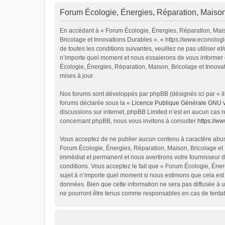
Forum Écologie, Énergies, Réparation, Maison,
En accédant à « Forum Écologie, Énergies, Réparation, Maiso
Bricolage et Innovations Durables », « https://www.econolog
de toutes les conditions suivantes, veuillez ne pas utiliser
n’importe quel moment et nous essaierons de vous informer d
Écologie, Énergies, Réparation, Maison, Bricolage et Innova
mises à jour.
Nos forums sont développés par phpBB (désignés ici par « ils
forums déclarée sous la «
Licence Publique Générale GNU 
discussions sur internet, phpBB Limited n’est en aucun cas 
concernant phpBB, nous vous invitons à consulter
https://w
Vous acceptez de ne publier aucun contenu à caractère abusif
Forum Écologie, Énergies, Réparation, Maison, Bricolage et 
immédiat et permanent et nous avertirons votre fournisseur d
conditions. Vous acceptez le fait que « Forum Écologie, Énerg
sujet à n’importe quel moment si nous estimons que cela est 
données. Bien que cette information ne sera pas diffusée à u
ne pourront être tenus comme responsables en cas de tentat