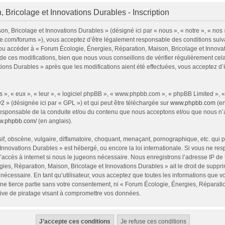
 Bricolage et Innovations Durables - Inscription
n, Bricolage et Innovations Durables » (désigné ici par « nous », « notre », « nos
ie.com/forums »), vous acceptez d’être légalement responsable des conditions sui
 et/ou accéder à « Forum Écologie, Énergies, Réparation, Maison, Bricolage et Inno
e ces modifications, bien que nous vous conseillons de vérifier régulièrement cel
tions Durables » après que les modifications aient été effectuées, vous acceptez d
 », « eux », « leur », « logiciel phpBB », « www.phpbb.com », « phpBB Limited », 
v2
» (désignée ici par « GPL ») et qui peut être téléchargée sur
www.phpbb.com
(en
responsable de la conduite et/ou du contenu que nous acceptons et/ou que nous n’a
ww.phpbb.com/
(en anglais).
, obscène, vulgaire, diffamatoire, choquant, menaçant, pornographique, etc. qui pou
Innovations Durables » est hébergé, ou encore la loi internationale. Si vous ne r
’accès à internet si nous le jugeons nécessaire. Nous enregistrons l’adresse IP de
ies, Réparation, Maison, Bricolage et Innovations Durables » ait le droit de supprim
nécessaire. En tant qu’utilisateur, vous acceptez que toutes les informations que 
ne tierce partie sans votre consentement, ni « Forum Écologie, Énergies, Réparati
ive de piratage visant à compromettre vos données.