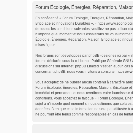
Forum Écologie, Énergies, Réparation, Maison,
En accédant à « Forum Écologie, Énergies, Réparation, Maiso
Bricolage et Innovations Durables », « https://www.econolog
de toutes les conditions suivantes, veuillez ne pas utiliser
n’importe quel moment et nous essaierons de vous informer d
Écologie, Énergies, Réparation, Maison, Bricolage et Innova
mises à jour.
Nos forums sont développés par phpBB (désignés ici par « ils
forums déclarée sous la «
Licence Publique Générale GNU 
discussions sur internet, phpBB Limited n’est en aucun cas 
concernant phpBB, nous vous invitons à consulter
https://w
Vous acceptez de ne publier aucun contenu à caractère abusif
Forum Écologie, Énergies, Réparation, Maison, Bricolage et 
immédiat et permanent et nous avertirons votre fournisseur d
conditions. Vous acceptez le fait que « Forum Écologie, Énerg
sujet à n’importe quel moment si nous estimons que cela est 
données. Bien que cette information ne sera pas diffusée à u
ne pourront être tenus comme responsables en cas de tentat