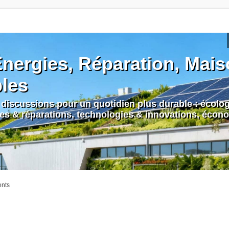
nergies, Réparation, Maiso
bles
discussions pour un quotidien plus durable : écologi
nes & réparations, technologies & innovations, écono
ents