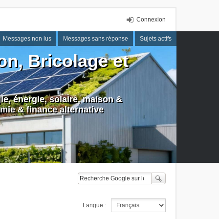
Connexion
Messages non lus
Messages sans réponse
Sujets actifs
n, Bricolage et
e, énergie, solaire, maison &
mie & finance alternative
Langue :