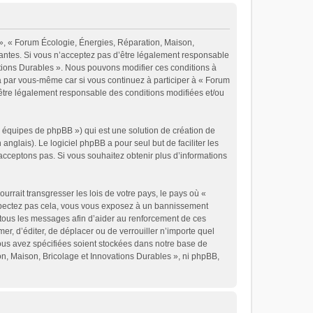
 », « Forum Écologie, Énergies, Réparation, Maison,
vantes. Si vous n’acceptez pas d’être légalement responsable
vations Durables ». Nous pouvons modifier ces conditions à
a par vous-même car si vous continuez à participer à « Forum
’être légalement responsable des conditions modifiées et/ou
« équipes de phpBB ») qui est une solution de création de
 anglais). Le logiciel phpBB a pour seul but de faciliter les
cceptons pas. Si vous souhaitez obtenir plus d’informations
rrait transgresser les lois de votre pays, le pays où «
espectez pas cela, vous vous exposez à un bannissement
 tous les messages afin d’aider au renforcement de ces
er, d’éditer, de déplacer ou de verrouiller n’importe quel
vous avez spécifiées soient stockées dans notre base de
on, Maison, Bricolage et Innovations Durables », ni phpBB,