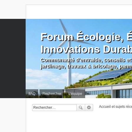
Forum Écologie, É
Innovations Dura
Communauté d'entraide, conseils et 
jardinage, travaux & bricolage, pan
FAQ
Rechercher
L’équipe
Accueil et sujets réc