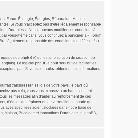
 », « Forum Écologie, Énergies, Réparation, Maison,
vantes. Si vous n’acceptez pas d’être légalement responsable
vations Durables ». Nous pouvons modifier ces conditions à
a par vous-même car si vous continuez à participer à « Forum
’être légalement responsable des conditions modifiées et/ou
« équipes de phpBB ») qui est une solution de création de
 anglais). Le logiciel phpBB a pour seul but de faciliter les
cceptons pas. Si vous souhaitez obtenir plus d’informations
rrait transgresser les lois de votre pays, le pays où «
espectez pas cela, vous vous exposez à un bannissement
 tous les messages afin d’aider au renforcement de ces
er, d’éditer, de déplacer ou de verrouiller n’importe quel
vous avez spécifiées soient stockées dans notre base de
on, Maison, Bricolage et Innovations Durables », ni phpBB,