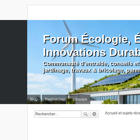
Forum Écologie, É
Innovations Dura
Communauté d'entraide, conseils et 
jardinage, travaux & bricolage, pan
FAQ
Rechercher
L’équipe
Accueil et sujets réc