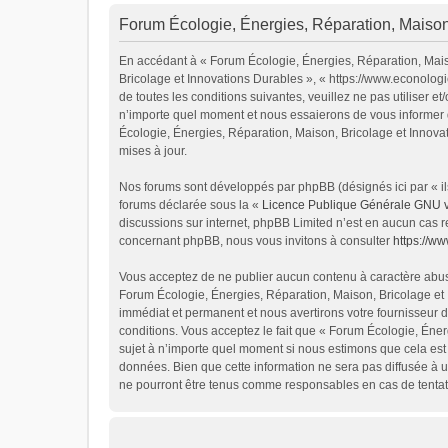
Forum Écologie, Énergies, Réparation, Maison,
En accédant à « Forum Écologie, Énergies, Réparation, Maiso
Bricolage et Innovations Durables », « https://www.econolog
de toutes les conditions suivantes, veuillez ne pas utiliser
n’importe quel moment et nous essaierons de vous informer d
Écologie, Énergies, Réparation, Maison, Bricolage et Innova
mises à jour.
Nos forums sont développés par phpBB (désignés ici par « ils
forums déclarée sous la «
Licence Publique Générale GNU 
discussions sur internet, phpBB Limited n’est en aucun cas 
concernant phpBB, nous vous invitons à consulter
https://w
Vous acceptez de ne publier aucun contenu à caractère abusif
Forum Écologie, Énergies, Réparation, Maison, Bricolage et 
immédiat et permanent et nous avertirons votre fournisseur d
conditions. Vous acceptez le fait que « Forum Écologie, Énerg
sujet à n’importe quel moment si nous estimons que cela est 
données. Bien que cette information ne sera pas diffusée à u
ne pourront être tenus comme responsables en cas de tentat