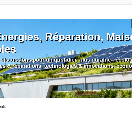
nergies, Réparation, Maiso
bles
discussions pour un quotidien plus durable : écologi
nes & réparations, technologies & innovations, écono
ents