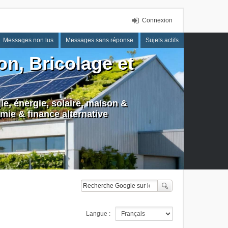
Connexion
Messages non lus
Messages sans réponse
Sujets actifs
n, Bricolage et
e, énergie, solaire, maison &
mie & finance alternative
Langue :