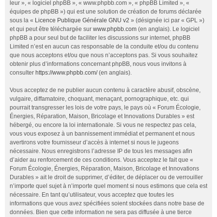
leur », « logiciel phpBB », « www.phpbb.com », « phpBB Limited », «
équipes de phpBB ») qui est une solution de création de forums déclarée
sous la «
Licence Publique Générale GNU v2
» (désignée ici par « GPL »)
et qui peut être téléchargée sur
www.phpbb.com
(en anglais). Le logiciel
phpBB a pour seul but de faciliter les discussions sur internet, phpBB
Limited n’est en aucun cas responsable de la conduite et/ou du contenu
que nous acceptons et/ou que nous n’acceptons pas. Si vous souhaitez
obtenir plus d’informations concernant phpBB, nous vous invitons à
consulter
https://www.phpbb.com/
(en anglais).
Vous acceptez de ne publier aucun contenu à caractère abusif, obscène,
vulgaire, diffamatoire, choquant, menaçant, pornographique, etc. qui
pourrait transgresser les lois de votre pays, le pays où « Forum Écologie,
Énergies, Réparation, Maison, Bricolage et Innovations Durables » est
hébergé, ou encore la loi internationale. Si vous ne respectez pas cela,
vous vous exposez à un bannissement immédiat et permanent et nous
avertirons votre fournisseur d’accès à internet si nous le jugeons
nécessaire. Nous enregistrons l’adresse IP de tous les messages afin
d’aider au renforcement de ces conditions. Vous acceptez le fait que «
Forum Écologie, Énergies, Réparation, Maison, Bricolage et Innovations
Durables » ait le droit de supprimer, d’éditer, de déplacer ou de verrouiller
n’importe quel sujet à n’importe quel moment si nous estimons que cela est
nécessaire. En tant qu’utilisateur, vous acceptez que toutes les
informations que vous avez spécifiées soient stockées dans notre base de
données. Bien que cette information ne sera pas diffusée à une tierce