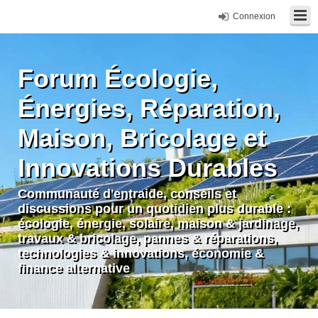
Connexion
Forum Écologie,
Énergies, Réparation,
Maison, Bricolage et
Innovations Durables
Communauté d'entraide, conseils et
discussions pour un quotidien plus durable :
écologie, énergie, solaire, maison & jardinage,
travaux & bricolage, pannes & réparations,
technologies & innovations, économie &
finance alternative