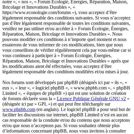
notre », « nos », « Forum Écologie, Énergies, Réparation, Maison,
Bricolage et Innovations Durables », «
https://www.econologie.com/forums »), vous acceptez d’être
légalement responsable des conditions suivantes. Si vous n’acceptez
pas d’être légalement responsable de toutes les conditions suivantes,
veuillez ne pas utiliser et/ou accéder à « Forum Écologie, Énergies,
Réparation, Maison, Bricolage et Innovations Durables ». Nous
pouvons modifier ces conditions à n’importe quel moment et nous
essaierons de vous informer de ces modifications, bien que nous
vous conseillons de vérifier régulièrement cela par vous-même car si
vous continuez à participer à « Forum Écologie, Énergies,
Réparation, Maison, Bricolage et Innovations Durables » après que
les modifications aient été effectuées, vous acceptez d’être
légalement responsable des conditions modifiées et/ou mises à jour.
Nos forums sont développés par phpBB (désignés ici par « ils », «
eux », « leur », « logiciel phpBB », « www.phpbb.com », « phpBB
Limited », « équipes de phpBB ») qui est une solution de création
de forums déclarée sous la «
Licence Publique Générale GNU v2
»
(désignée ici par « GPL ») et qui peut être téléchargée sur
www.phpbb.com
(en anglais). Le logiciel phpBB a pour seul but de
faciliter les discussions sur internet, phpBB Limited n’est en aucun
cas responsable de la conduite et/ou du contenu que nous acceptons
et/ou que nous n’acceptons pas. Si vous souhaitez obtenir plus
d’informations concernant phpBB, nous vous invitons à consulter