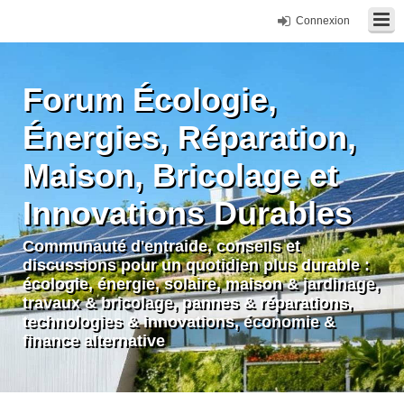
Connexion
Forum Écologie,
Énergies, Réparation,
Maison, Bricolage et
Innovations Durables
Communauté d'entraide, conseils et
discussions pour un quotidien plus durable :
écologie, énergie, solaire, maison & jardinage,
travaux & bricolage, pannes & réparations,
technologies & innovations, économie &
finance alternative