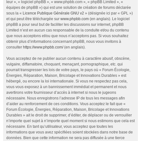
leur », « logiciel phpBB », « www.phpbb.com », « phpBB Limited », «
équipes de phpBB ») qui est une solution de création de forums déclarée
sous la «
Licence Publique Générale GNU v2
» (désignée ici par « GPL »)
et qui peut être téléchargée sur
www.phpbb.com
(en anglais). Le logiciel
phpBB a pour seul but de faciliter les discussions sur internet, phpBB
Limited n’est en aucun cas responsable de la conduite et/ou du contenu
que nous acceptons et/ou que nous n’acceptons pas. Si vous souhaitez
obtenir plus d’informations concernant phpBB, nous vous invitons à
consulter
https://www.phpbb.com/
(en anglais).
Vous acceptez de ne publier aucun contenu à caractère abusif, obscène,
vulgaire, diffamatoire, choquant, menaçant, pornographique, etc. qui
pourrait transgresser les lois de votre pays, le pays où « Forum Écologie,
Énergies, Réparation, Maison, Bricolage et Innovations Durables » est
hébergé, ou encore la loi internationale. Si vous ne respectez pas cela,
vous vous exposez à un bannissement immédiat et permanent et nous
avertirons votre fournisseur d’accès à internet si nous le jugeons
nécessaire. Nous enregistrons l’adresse IP de tous les messages afin
d’aider au renforcement de ces conditions. Vous acceptez le fait que «
Forum Écologie, Énergies, Réparation, Maison, Bricolage et Innovations
Durables » ait le droit de supprimer, d’éditer, de déplacer ou de verrouiller
n’importe quel sujet à n’importe quel moment si nous estimons que cela est
nécessaire. En tant qu’utilisateur, vous acceptez que toutes les
informations que vous avez spécifiées soient stockées dans notre base de
données. Bien que cette information ne sera pas diffusée à une tierce