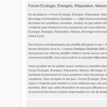
Forum Écologie, Énergies, Réparation, Maison,
En accédant à « Forum Écologie, Énergies, Réparation, Maiso
Bricolage et Innovations Durables », « https://www.econolog
de toutes les conditions suivantes, veuillez ne pas utiliser
n’importe quel moment et nous essaierons de vous informer d
Écologie, Énergies, Réparation, Maison, Bricolage et Innova
mises à jour.
Nos forums sont développés par phpBB (désignés ici par « ils
forums déclarée sous la «
Licence Publique Générale GNU 
discussions sur internet, phpBB Limited n’est en aucun cas 
concernant phpBB, nous vous invitons à consulter
https://w
Vous acceptez de ne publier aucun contenu à caractère abusif
Forum Écologie, Énergies, Réparation, Maison, Bricolage et 
immédiat et permanent et nous avertirons votre fournisseur d
conditions. Vous acceptez le fait que « Forum Écologie, Énerg
sujet à n’importe quel moment si nous estimons que cela est 
données. Bien que cette information ne sera pas diffusée à u
ne pourront être tenus comme responsables en cas de tentat