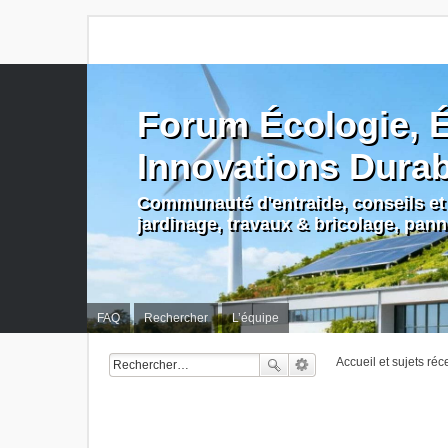
Forum Écologie, É
Innovations Dura
Communauté d'entraide, conseils et 
jardinage, travaux & bricolage, pan
FAQ
Rechercher
L’équipe
Accueil et sujets réc