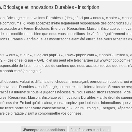
 Bricolage et Innovations Durables - Inscription
n, Bricolage et Innovations Durables » (désigné ici par « nous », « notre », « nos
ie.com/forums »), vous acceptez d’être légalement responsable des conditions sui
 et/ou accéder à « Forum Écologie, Énergies, Réparation, Maison, Bricolage et Inno
e ces modifications, bien que nous vous conseillons de vérifier régulièrement cel
tions Durables » après que les modifications aient été effectuées, vous acceptez d
 », « eux », « leur », « logiciel phpBB », « www.phpbb.com », « phpBB Limited », 
v2
» (désignée ici par « GPL ») et qui peut être téléchargée sur
www.phpbb.com
(en
responsable de la conduite et/ou du contenu que nous acceptons et/ou que nous n’a
ww.phpbb.com/
(en anglais).
, obscène, vulgaire, diffamatoire, choquant, menaçant, pornographique, etc. qui pou
Innovations Durables » est hébergé, ou encore la loi internationale. Si vous ne r
’accès à internet si nous le jugeons nécessaire. Nous enregistrons l’adresse IP de
ies, Réparation, Maison, Bricolage et Innovations Durables » ait le droit de supprim
nécessaire. En tant qu’utilisateur, vous acceptez que toutes les informations que 
ne tierce partie sans votre consentement, ni « Forum Écologie, Énergies, Réparati
ive de piratage visant à compromettre vos données.