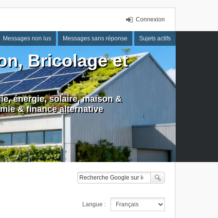
Connexion
Messages non lus
Messages sans réponse
Sujets actifs
n, Bricolage et
e, énergie, solaire, maison &
mie & finance alternative
Langue :