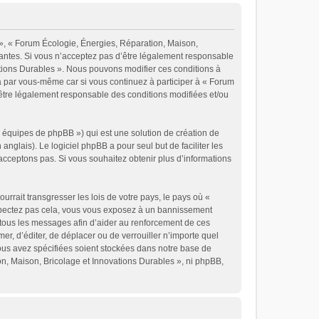
 », « Forum Écologie, Énergies, Réparation, Maison,
vantes. Si vous n’acceptez pas d’être légalement responsable
vations Durables ». Nous pouvons modifier ces conditions à
a par vous-même car si vous continuez à participer à « Forum
’être légalement responsable des conditions modifiées et/ou
« équipes de phpBB ») qui est une solution de création de
 anglais). Le logiciel phpBB a pour seul but de faciliter les
cceptons pas. Si vous souhaitez obtenir plus d’informations
rrait transgresser les lois de votre pays, le pays où «
espectez pas cela, vous vous exposez à un bannissement
 tous les messages afin d’aider au renforcement de ces
er, d’éditer, de déplacer ou de verrouiller n’importe quel
vous avez spécifiées soient stockées dans notre base de
on, Maison, Bricolage et Innovations Durables », ni phpBB,