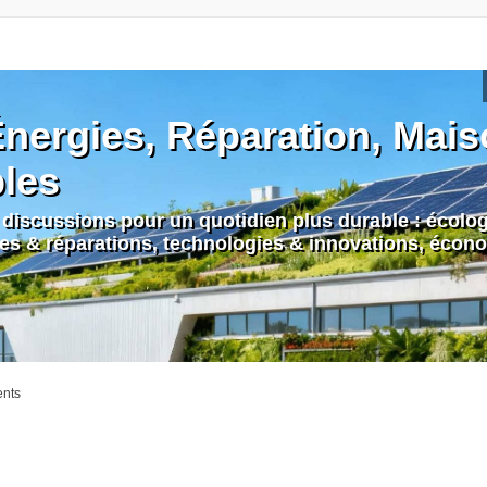
nergies, Réparation, Maiso
bles
discussions pour un quotidien plus durable : écologi
nes & réparations, technologies & innovations, écono
ents