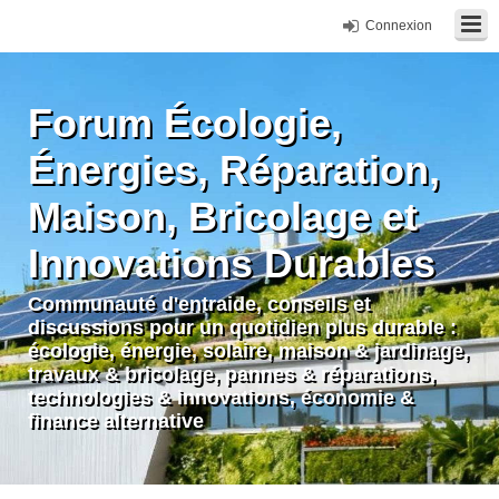
Connexion
Forum Écologie,
Énergies, Réparation,
Maison, Bricolage et
Innovations Durables
Communauté d'entraide, conseils et
discussions pour un quotidien plus durable :
écologie, énergie, solaire, maison & jardinage,
travaux & bricolage, pannes & réparations,
technologies & innovations, économie &
finance alternative