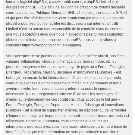
leur », « logiciel phpBB », « www.phpbb.com », « phpBB Limited », «
équipes de phpBB ») qui est une solution de création de forums déclarée
sous la «
Licence Publique Générale GNU v2
» (désignée ici par « GPL »)
et qui peut être téléchargée sur
www.phpbb.com
(en anglais). Le logiciel
phpBB a pour seul but de faciliter les discussions sur internet, phpBB
Limited n’est en aucun cas responsable de la conduite et/ou du contenu
que nous acceptons et/ou que nous n’acceptons pas. Si vous souhaitez
obtenir plus d’informations concernant phpBB, nous vous invitons à
consulter
https://www.phpbb.com/
(en anglais).
Vous acceptez de ne publier aucun contenu à caractère abusif, obscène,
vulgaire, diffamatoire, choquant, menaçant, pornographique, etc. qui
pourrait transgresser les lois de votre pays, le pays où « Forum Écologie,
Énergies, Réparation, Maison, Bricolage et Innovations Durables » est
hébergé, ou encore la loi internationale. Si vous ne respectez pas cela,
vous vous exposez à un bannissement immédiat et permanent et nous
avertirons votre fournisseur d’accès à internet si nous le jugeons
nécessaire. Nous enregistrons l’adresse IP de tous les messages afin
d’aider au renforcement de ces conditions. Vous acceptez le fait que «
Forum Écologie, Énergies, Réparation, Maison, Bricolage et Innovations
Durables » ait le droit de supprimer, d’éditer, de déplacer ou de verrouiller
n’importe quel sujet à n’importe quel moment si nous estimons que cela est
nécessaire. En tant qu’utilisateur, vous acceptez que toutes les
informations que vous avez spécifiées soient stockées dans notre base de
données. Bien que cette information ne sera pas diffusée à une tierce