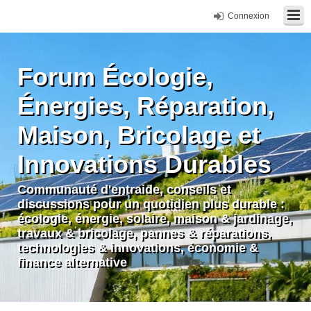
Connexion
Forum Écologie,
Énergies, Réparation,
Maison, Bricolage et
Innovations Durables
Communauté d'entraide, conseils et
discussions pour un quotidien plus durable :
écologie, énergie, solaire, maison & jardinage,
travaux & bricolage, pannes & réparations,
technologies & innovations, économie &
finance alternative