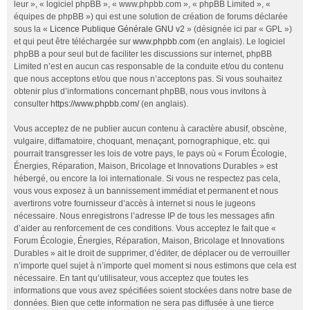
leur », « logiciel phpBB », « www.phpbb.com », « phpBB Limited », «
équipes de phpBB ») qui est une solution de création de forums déclarée
sous la «
Licence Publique Générale GNU v2
» (désignée ici par « GPL »)
et qui peut être téléchargée sur
www.phpbb.com
(en anglais). Le logiciel
phpBB a pour seul but de faciliter les discussions sur internet, phpBB
Limited n’est en aucun cas responsable de la conduite et/ou du contenu
que nous acceptons et/ou que nous n’acceptons pas. Si vous souhaitez
obtenir plus d’informations concernant phpBB, nous vous invitons à
consulter
https://www.phpbb.com/
(en anglais).
Vous acceptez de ne publier aucun contenu à caractère abusif, obscène,
vulgaire, diffamatoire, choquant, menaçant, pornographique, etc. qui
pourrait transgresser les lois de votre pays, le pays où « Forum Écologie,
Énergies, Réparation, Maison, Bricolage et Innovations Durables » est
hébergé, ou encore la loi internationale. Si vous ne respectez pas cela,
vous vous exposez à un bannissement immédiat et permanent et nous
avertirons votre fournisseur d’accès à internet si nous le jugeons
nécessaire. Nous enregistrons l’adresse IP de tous les messages afin
d’aider au renforcement de ces conditions. Vous acceptez le fait que «
Forum Écologie, Énergies, Réparation, Maison, Bricolage et Innovations
Durables » ait le droit de supprimer, d’éditer, de déplacer ou de verrouiller
n’importe quel sujet à n’importe quel moment si nous estimons que cela est
nécessaire. En tant qu’utilisateur, vous acceptez que toutes les
informations que vous avez spécifiées soient stockées dans notre base de
données. Bien que cette information ne sera pas diffusée à une tierce